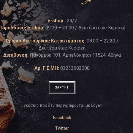
e-shop:
24/7
Παραδόσεις e-shop:
09:00 – 21:00 / Δευτέρα έως Κυριακή
Ωράριο Λειτουργίας Καταστήματος:
08:00 – 22:30 /
Δευτέρα έως Κυριακή
Διεύθυνση:
Πανόρμου 101, Αμπελόκηποι 11524, Αθήνα
Αρ. Γ.Ε.ΜΗ:
83232602000
ΧΑΡΤΗΣ
…γεύσεις που δεν περιγράφονται με λόγια!
Facebook
Twitter