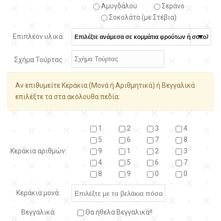
Αμυγδάλου
Σεράνο
Σοκολάτα (με Στέβια)
Επιπλέον υλικά:
Σχήμα Τούρτας
Αν επιθυμείτε Κεράκια (Μονά ή Αριθμητικά) ή Βεγγαλικά
επιλέξτε τα στα ακόλουθα πεδία:
1
2
3
4
5
6
7
8
Κεράκια αριθμών:
9
1
2
3
4
5
6
7
8
9
0
0
Κεράκια μονά:
Βεγγαλικά:
Θα ήθελα Βεγγαλικά!!