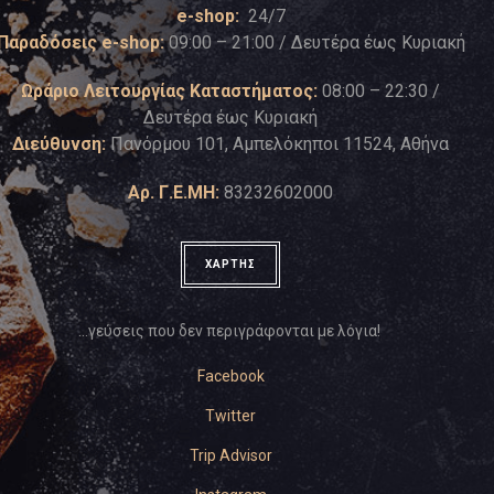
e-shop:
24/7
Παραδόσεις e-shop:
09:00 – 21:00 / Δευτέρα έως Κυριακή
Ωράριο Λειτουργίας Καταστήματος:
08:00 – 22:30 /
Δευτέρα έως Κυριακή
Διεύθυνση:
Πανόρμου 101, Αμπελόκηποι 11524, Αθήνα
Αρ. Γ.Ε.ΜΗ:
83232602000
ΧΑΡΤΗΣ
…γεύσεις που δεν περιγράφονται με λόγια!
Facebook
Twitter
Trip Advisor