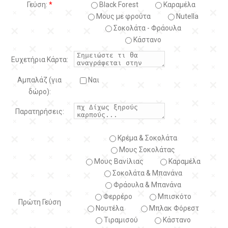
Γεύση:
*
Black Forest
Kαραμέλα
Μους με φρούτα
Nutella
Σοκολάτα - Φράουλα
Κάστανο
Ευχετήρια Κάρτα:
Αμπαλάζ (για
Ναι
δώρο):
Παρατηρήσεις:
Κρέμα & Σοκολάτα
Μους Σοκολάτας
Μους Βανίλιας
Καραμέλα
Σοκολάτα & Μπανάνα
Φράουλα & Μπανάνα
Φερρέρο
Μπισκότο
Πρώτη Γεύση
Νουτέλα
Μπλακ Φόρεστ
Τιραμισού
Κάστανο