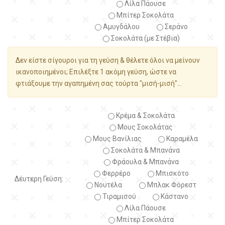
Λίλα Πάουσε
Μπίτερ Σοκολάτα
Αμυγδάλου
Σεράνο
Σοκολάτα (με Στέβια)
Δεν είστε σίγουροι για τη γεύση & θέλετε όλοι να μείνουν
ικανοποιημένοι; Επιλέξτε 1 ακόμη γεύση, ώστε να
φτιάξουμε την αγαπημένη σας τούρτα "μισή-μισή"...
Κρέμα & Σοκολάτα
Μους Σοκολάτας
Μους Βανίλιας
Καραμέλα
Σοκολάτα & Μπανάνα
Φράουλα & Μπανάνα
Φερρέρο
Μπισκότο
Δέυτερη Γεύση:
Νουτέλα
Μπλακ Φόρεστ
Τιραμισού
Κάστανο
Λίλα Πάουσε
Μπίτερ Σοκολάτα