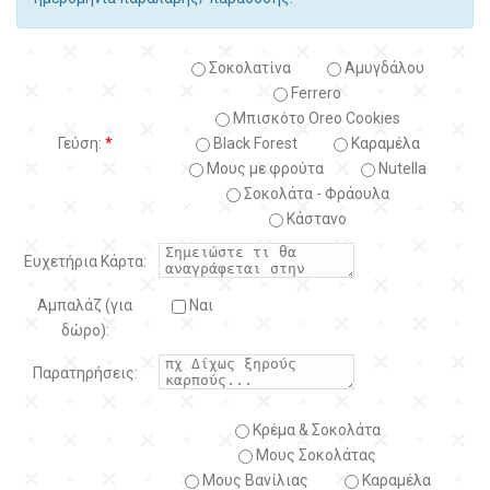
Σοκολατίνα
Αμυγδάλου
Ferrero
Μπισκότο Oreo Cookies
Γεύση:
*
Black Forest
Kαραμέλα
Μους με φρούτα
Nutella
Σοκολάτα - Φράουλα
Κάστανο
Ευχετήρια Κάρτα:
Αμπαλάζ (για
Ναι
δώρο):
Παρατηρήσεις:
Κρέμα & Σοκολάτα
Μους Σοκολάτας
Μους Βανίλιας
Καραμέλα