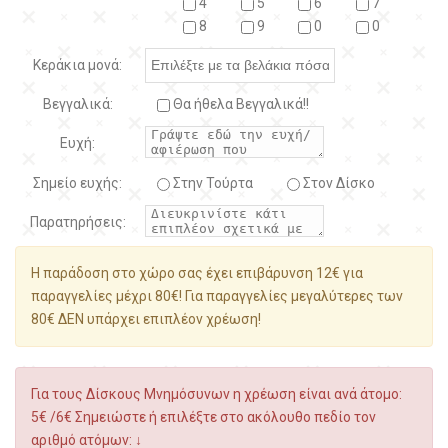
4
5
6
7
8
9
0
0
Κεράκια μονά:
Βεγγαλικά:
Θα ήθελα Βεγγαλικά!!
Ευχή:
Σημείο ευχής:
Στην Τούρτα
Στον Δίσκο
Παρατηρήσεις:
Η παράδοση στο χώρο σας έχει επιβάρυνση 12€ για
παραγγελίες μέχρι 80€! Για παραγγελίες μεγαλύτερες των
80€ ΔΕΝ υπάρχει επιπλέον χρέωση!
Για τους Δίσκους Μνημόσυνων η χρέωση είναι ανά άτομο:
5€ /6€ Σημειώστε ή επιλέξτε στο ακόλουθο πεδίο τον
αριθμό ατόμων: ↓