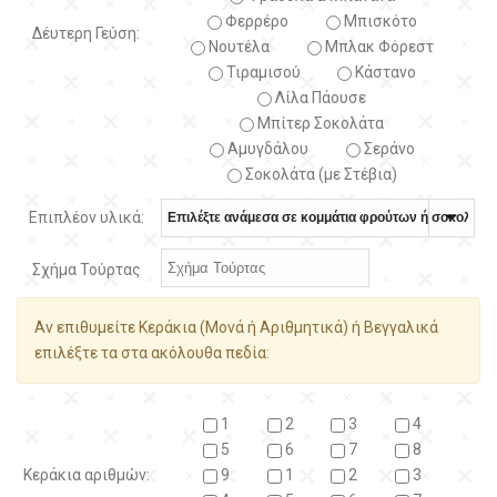
Φερρέρο
Μπισκότο
Δέυτερη Γεύση:
Νουτέλα
Μπλακ Φόρεστ
Τιραμισού
Κάστανο
Λίλα Πάουσε
Μπίτερ Σοκολάτα
Αμυγδάλου
Σεράνο
Σοκολάτα (με Στέβια)
Επιπλέον υλικά:
Σχήμα Τούρτας
Αν επιθυμείτε Κεράκια (Μονά ή Αριθμητικά) ή Βεγγαλικά
επιλέξτε τα στα ακόλουθα πεδία:
1
2
3
4
5
6
7
8
Κεράκια αριθμών:
9
1
2
3