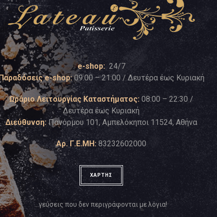
e-shop:
24/7
Παραδόσεις e-shop:
09:00 – 21:00 / Δευτέρα έως Κυριακή
Ωράριο Λειτουργίας Καταστήματος:
08:00 – 22:30 /
Δευτέρα έως Κυριακή
Διεύθυνση:
Πανόρμου 101, Αμπελόκηποι 11524, Αθήνα
Αρ. Γ.Ε.ΜΗ:
83232602000
ΧΑΡΤΗΣ
…γεύσεις που δεν περιγράφονται με λόγια!