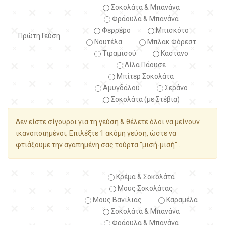
Σοκολάτα & Μπανάνα
Φράουλα & Μπανάνα
Φερρέρο
Μπισκότο
Πρώτη Γεύση
Νουτέλα
Μπλακ Φόρεστ
Τιραμισού
Κάστανο
Λίλα Πάουσε
Μπίτερ Σοκολάτα
Αμυγδάλου
Σεράνο
Σοκολάτα (με Στέβια)
Δεν είστε σίγουροι για τη γεύση & θέλετε όλοι να μείνουν
ικανοποιημένοι; Επιλέξτε 1 ακόμη γεύση, ώστε να
φτιάξουμε την αγαπημένη σας τούρτα "μισή-μισή"...
Κρέμα & Σοκολάτα
Μους Σοκολάτας
Μους Βανίλιας
Καραμέλα
Σοκολάτα & Μπανάνα
Φράουλα & Μπανάνα