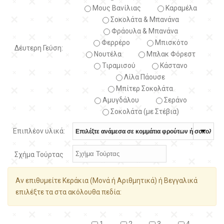
Μους Βανίλιας
Καραμέλα
Σοκολάτα & Μπανάνα
Φράουλα & Μπανάνα
Φερρέρο
Μπισκότο
Δέυτερη Γεύση:
Νουτέλα
Μπλακ Φόρεστ
Τιραμισού
Κάστανο
Λίλα Πάουσε
Μπίτερ Σοκολάτα
Αμυγδάλου
Σεράνο
Σοκολάτα (με Στέβια)
Επιπλέον υλικά:
Σχήμα Τούρτας
Αν επιθυμείτε Κεράκια (Μονά ή Αριθμητικά) ή Βεγγαλικά
επιλέξτε τα στα ακόλουθα πεδία: