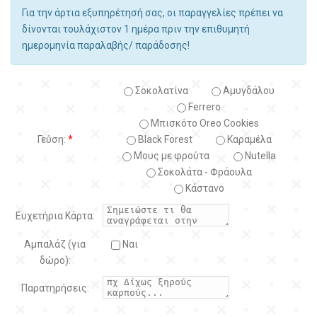
Για την άρτια εξυπηρέτησή σας, οι παραγγελίες πρέπει να
δίνονται τουλάχιστον 1 ημέρα πριν την επιθυμητή
ημερομηνία παραλαβής/ παράδοσης!
Σοκολατίνα
Αμυγδάλου
Ferrero
Μπισκότο Oreo Cookies
Γεύση:
*
Black Forest
Kαραμέλα
Μους με φρούτα
Nutella
Σοκολάτα - Φράουλα
Κάστανο
Ευχετήρια Κάρτα:
Αμπαλάζ (για
Ναι
δώρο):
Παρατηρήσεις: