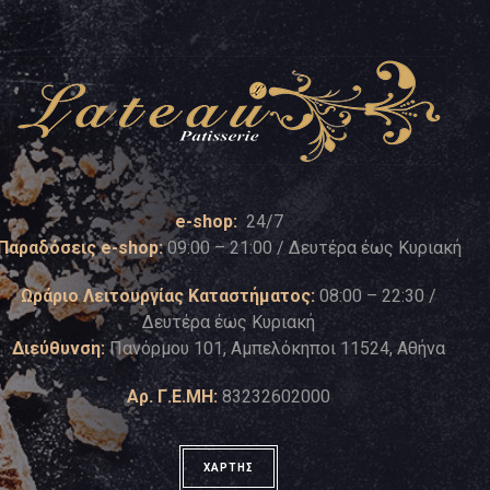
e-shop:
24/7
Παραδόσεις e-shop:
09:00 – 21:00 / Δευτέρα έως Κυριακή
Ωράριο Λειτουργίας Καταστήματος:
08:00 – 22:30 /
Δευτέρα έως Κυριακή
Διεύθυνση:
Πανόρμου 101, Αμπελόκηποι 11524, Αθήνα
Αρ. Γ.Ε.ΜΗ:
83232602000
ΧΑΡΤΗΣ