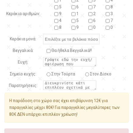
1
2
3
4
5
6
7
8
Κεράκια αριθμών:
9
1
2
3
4
5
6
7
8
9
0
0
Κεράκια μονά:
Βεγγαλικά:
Θα ήθελα Βεγγαλικά!!
Ευχή:
Σημείο ευχής:
Στην Τούρτα
Στον Δίσκο
Παρατηρήσεις:
Η παράδοση στο χώρο σας έχει επιβάρυνση 12€ για
παραγγελίες μέχρι 80€! Για παραγγελίες μεγαλύτερες των
80€ ΔΕΝ υπάρχει επιπλέον χρέωση!