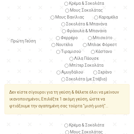
Κρέμα & Σοκολάτα
Μους Σοκολάτας
Μους Βανίλιας
Καραμέλα
Σοκολάτα & Μπανάνα
Φράουλα & Μπανάνα
Φερρέρο
Μπισκότο
Πρώτη Γεύση
Νουτέλα
Μπλακ Φόρεστ
Τιραμισού
Κάστανο
Λίλα Πάουσε
Μπίτερ Σοκολάτα
Αμυγδάλου
Σεράνο
Σοκολάτα (με Στέβια)
Δεν είστε σίγουροι για τη γεύση & θέλετε όλοι να μείνουν
ικανοποιημένοι; Επιλέξτε 1 ακόμη γεύση, ώστε να
φτιάξουμε την αγαπημένη σας τούρτα "μισή-μισή"...
Κρέμα & Σοκολάτα
Μους Σοκολάτας