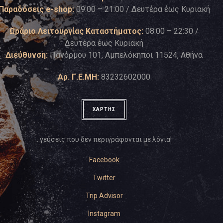
Παραδόσεις e-shop:
09:00 – 21:00 / Δευτέρα έως Κυριακή
Ωράριο Λειτουργίας Καταστήματος:
08:00 – 22:30 /
Δευτέρα έως Κυριακή
Διεύθυνση:
Πανόρμου 101, Αμπελόκηποι 11524, Αθήνα
Αρ. Γ.Ε.ΜΗ:
83232602000
ΧΑΡΤΗΣ
…γεύσεις που δεν περιγράφονται με λόγια!
Facebook
Twitter
Trip Advisor
Instagram