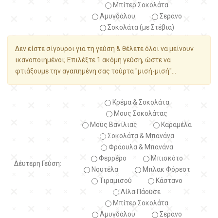
Μπίτερ Σοκολάτα
Αμυγδάλου
Σεράνο
Σοκολάτα (με Στέβια)
Δεν είστε σίγουροι για τη γεύση & θέλετε όλοι να μείνουν
ικανοποιημένοι; Επιλέξτε 1 ακόμη γεύση, ώστε να
φτιάξουμε την αγαπημένη σας τούρτα "μισή-μισή"...
Κρέμα & Σοκολάτα
Μους Σοκολάτας
Μους Βανίλιας
Καραμέλα
Σοκολάτα & Μπανάνα
Φράουλα & Μπανάνα
Φερρέρο
Μπισκότο
Δέυτερη Γεύση:
Νουτέλα
Μπλακ Φόρεστ
Τιραμισού
Κάστανο
Λίλα Πάουσε
Μπίτερ Σοκολάτα
Αμυγδάλου
Σεράνο