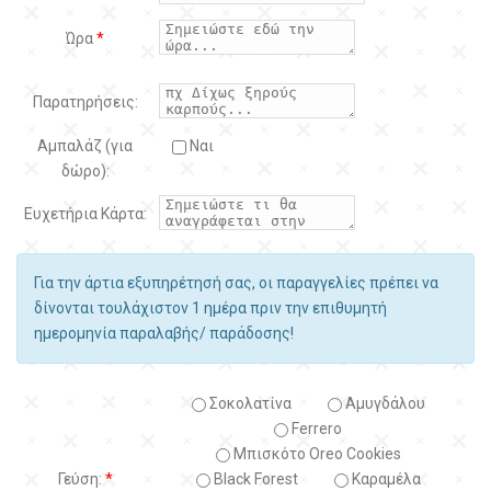
Ώρα
*
Παρατηρήσεις:
Αμπαλάζ (για
Ναι
δώρο):
Ευχετήρια Κάρτα:
Για την άρτια εξυπηρέτησή σας, οι παραγγελίες πρέπει να
δίνονται τουλάχιστον 1 ημέρα πριν την επιθυμητή
ημερομηνία παραλαβής/ παράδοσης!
Σοκολατίνα
Αμυγδάλου
Ferrero
Μπισκότο Oreo Cookies
Γεύση:
*
Black Forest
Kαραμέλα