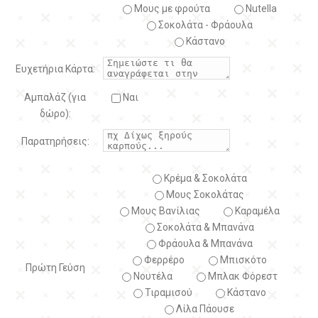
Μους με φρούτα
Nutella
Σοκολάτα - Φράουλα
Κάστανο
Ευχετήρια Κάρτα:
Αμπαλάζ (για
Ναι
δώρο):
Παρατηρήσεις:
Κρέμα & Σοκολάτα
Μους Σοκολάτας
Μους Βανίλιας
Καραμέλα
Σοκολάτα & Μπανάνα
Φράουλα & Μπανάνα
Φερρέρο
Μπισκότο
Πρώτη Γεύση
Νουτέλα
Μπλακ Φόρεστ
Τιραμισού
Κάστανο
Λίλα Πάουσε