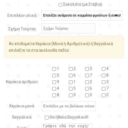
Σοκολάτα (με Στέβια)
Επιπλέον υλικά:
Σχήμα Τούρτας
Αν επιθυμείτε Κεράκια (Μονά ή Αριθμητικά) ή Βεγγαλικά
επιλέξτε τα στα ακόλουθα πεδία:
1
2
3
4
5
6
7
8
Κεράκια αριθμών:
9
1
2
3
4
5
6
7
8
9
0
0
Κεράκια μονά:
Βεγγαλικά:
Θα ήθελα Βεγγαλικά!!