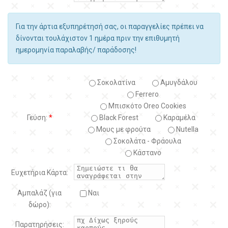
Για την άρτια εξυπηρέτησή σας, οι παραγγελίες πρέπει να
δίνονται τουλάχιστον 1 ημέρα πριν την επιθυμητή
ημερομηνία παραλαβής/ παράδοσης!
Σοκολατίνα
Αμυγδάλου
Ferrero
Μπισκότο Oreo Cookies
Γεύση:
*
Black Forest
Kαραμέλα
Μους με φρούτα
Nutella
Σοκολάτα - Φράουλα
Κάστανο
Ευχετήρια Κάρτα:
Αμπαλάζ (για
Ναι
δώρο):
Παρατηρήσεις: