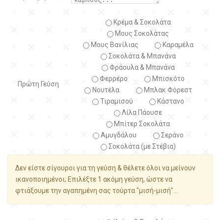
Κρέμα & Σοκολάτα
Μους Σοκολάτας
Μους Βανίλιας
Καραμέλα
Σοκολάτα & Μπανάνα
Φράουλα & Μπανάνα
Φερρέρο
Μπισκότο
Πρώτη Γεύση
Νουτέλα
Μπλακ Φόρεστ
Τιραμισού
Κάστανο
Λίλα Πάουσε
Μπίτερ Σοκολάτα
Αμυγδάλου
Σεράνο
Σοκολάτα (με Στέβια)
Δεν είστε σίγουροι για τη γεύση & θέλετε όλοι να μείνουν
ικανοποιημένοι; Επιλέξτε 1 ακόμη γεύση, ώστε να
φτιάξουμε την αγαπημένη σας τούρτα "μισή-μισή"...