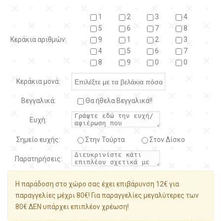
1
2
3
4
5
6
7
8
Κεράκια αριθμών:
9
1
2
3
4
5
6
7
8
9
0
0
Κεράκια μονά:
Βεγγαλικά:
Θα ήθελα Βεγγαλικά!!
Ευχή:
Σημείο ευχής:
Στην Τούρτα
Στον Δίσκο
Παρατηρήσεις:
Η παράδοση στο χώρο σας έχει επιβάρυνση 12€ για
παραγγελίες μέχρι 80€! Για παραγγελίες μεγαλύτερες των
80€ ΔΕΝ υπάρχει επιπλέον χρέωση!