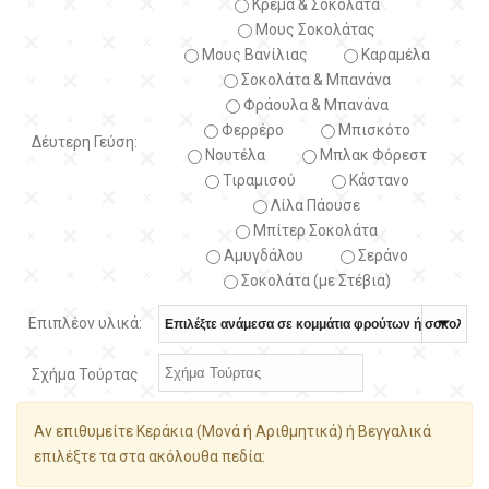
Κρέμα & Σοκολάτα
Μους Σοκολάτας
Μους Βανίλιας
Καραμέλα
Σοκολάτα & Μπανάνα
Φράουλα & Μπανάνα
Φερρέρο
Μπισκότο
Δέυτερη Γεύση:
Νουτέλα
Μπλακ Φόρεστ
Τιραμισού
Κάστανο
Λίλα Πάουσε
Μπίτερ Σοκολάτα
Αμυγδάλου
Σεράνο
Σοκολάτα (με Στέβια)
Επιπλέον υλικά:
Σχήμα Τούρτας
Αν επιθυμείτε Κεράκια (Μονά ή Αριθμητικά) ή Βεγγαλικά
επιλέξτε τα στα ακόλουθα πεδία: