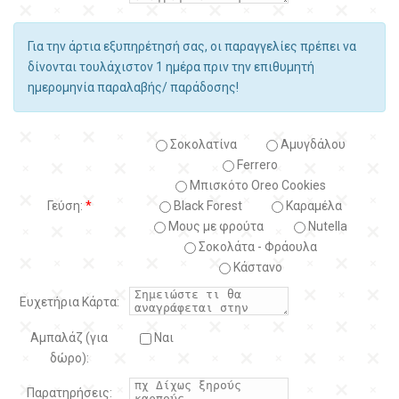
Για την άρτια εξυπηρέτησή σας, οι παραγγελίες πρέπει να
δίνονται τουλάχιστον 1 ημέρα πριν την επιθυμητή
ημερομηνία παραλαβής/ παράδοσης!
Σοκολατίνα
Αμυγδάλου
Ferrero
Μπισκότο Oreo Cookies
Γεύση:
*
Black Forest
Kαραμέλα
Μους με φρούτα
Nutella
Σοκολάτα - Φράουλα
Κάστανο
Ευχετήρια Κάρτα:
Αμπαλάζ (για
Ναι
δώρο):
Παρατηρήσεις: