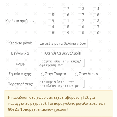
1
2
3
4
5
6
7
8
Κεράκια αριθμών:
9
1
2
3
4
5
6
7
8
9
0
0
Κεράκια μονά:
Βεγγαλικά:
Θα ήθελα Βεγγαλικά!!
Ευχή:
Σημείο ευχής:
Στην Τούρτα
Στον Δίσκο
Παρατηρήσεις:
Η παράδοση στο χώρο σας έχει επιβάρυνση 12€ για
παραγγελίες μέχρι 80€! Για παραγγελίες μεγαλύτερες των
80€ ΔΕΝ υπάρχει επιπλέον χρέωση!