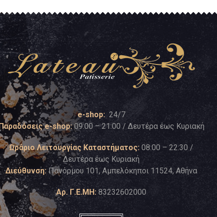
e-shop:
24/7
Παραδόσεις e-shop:
09:00 – 21:00 / Δευτέρα έως Κυριακή
Ωράριο Λειτουργίας Καταστήματος:
08:00 – 22:30 /
Δευτέρα έως Κυριακή
Διεύθυνση:
Πανόρμου 101, Αμπελόκηποι 11524, Αθήνα
Αρ. Γ.Ε.ΜΗ:
83232602000