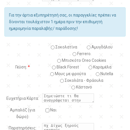
Για την άρτια εξυπηρέτησή σας, οι παραγγελίες πρέπει να
δίνονται τουλάχιστον 1 ημέρα πριν την επιθυμητή
ημερομηνία παραλαβής/ παράδοσης!
Σοκολατίνα
Αμυγδάλου
Ferrero
Μπισκότο Oreo Cookies
Γεύση:
*
Black Forest
Kαραμέλα
Μους με φρούτα
Nutella
Σοκολάτα - Φράουλα
Κάστανο
Ευχετήρια Κάρτα:
Αμπαλάζ (για
Ναι
δώρο):
Παρατηρήσεις: