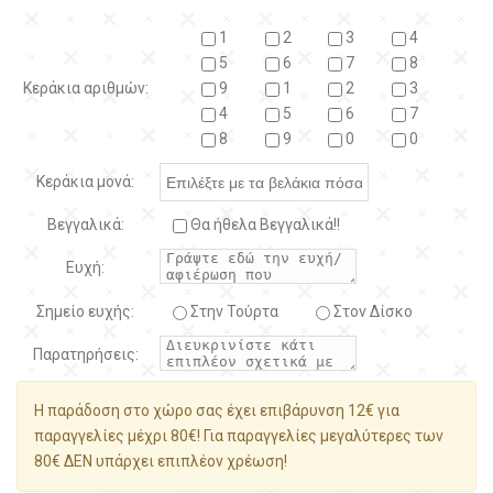
1
2
3
4
5
6
7
8
Κεράκια αριθμών:
9
1
2
3
4
5
6
7
8
9
0
0
Κεράκια μονά:
Βεγγαλικά:
Θα ήθελα Βεγγαλικά!!
Ευχή:
Σημείο ευχής:
Στην Τούρτα
Στον Δίσκο
Παρατηρήσεις:
Η παράδοση στο χώρο σας έχει επιβάρυνση 12€ για
παραγγελίες μέχρι 80€! Για παραγγελίες μεγαλύτερες των
80€ ΔΕΝ υπάρχει επιπλέον χρέωση!