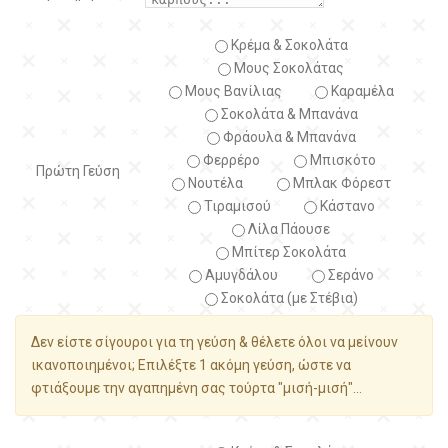
Κρέμα & Σοκολάτα
Μους Σοκολάτας
Μους Βανίλιας
Καραμέλα
Σοκολάτα & Μπανάνα
Φράουλα & Μπανάνα
Φερρέρο
Μπισκότο
Πρώτη Γεύση
Νουτέλα
Μπλακ Φόρεστ
Τιραμισού
Κάστανο
Λίλα Πάουσε
Μπίτερ Σοκολάτα
Αμυγδάλου
Σεράνο
Σοκολάτα (με Στέβια)
Δεν είστε σίγουροι για τη γεύση & θέλετε όλοι να μείνουν
ικανοποιημένοι; Επιλέξτε 1 ακόμη γεύση, ώστε να
φτιάξουμε την αγαπημένη σας τούρτα "μισή-μισή"...