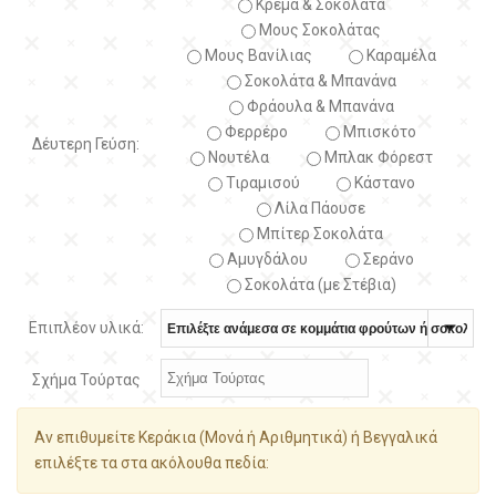
Κρέμα & Σοκολάτα
Μους Σοκολάτας
Μους Βανίλιας
Καραμέλα
Σοκολάτα & Μπανάνα
Φράουλα & Μπανάνα
Φερρέρο
Μπισκότο
Δέυτερη Γεύση:
Νουτέλα
Μπλακ Φόρεστ
Τιραμισού
Κάστανο
Λίλα Πάουσε
Μπίτερ Σοκολάτα
Αμυγδάλου
Σεράνο
Σοκολάτα (με Στέβια)
Επιπλέον υλικά:
Σχήμα Τούρτας
Αν επιθυμείτε Κεράκια (Μονά ή Αριθμητικά) ή Βεγγαλικά
επιλέξτε τα στα ακόλουθα πεδία: