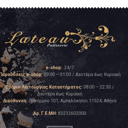
e-shop:
24/7
Παραδόσεις e-shop:
09:00 – 21:00 / Δευτέρα έως Κυριακή
Ωράριο Λειτουργίας Καταστήματος:
08:00 – 22:30 /
Δευτέρα έως Κυριακή
Διεύθυνση:
Πανόρμου 101, Αμπελόκηποι 11524, Αθήνα
Αρ. Γ.Ε.ΜΗ:
83232602000