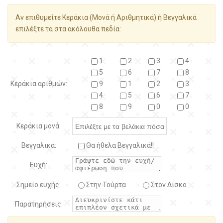
Αν επιθυμείτε Κεράκια (Μονά ή Αριθμητικά) ή Βεγγαλικά
επιλέξτε τα στα ακόλουθα πεδία:
1
2
3
4
5
6
7
8
Κεράκια αριθμών:
9
1
2
3
4
5
6
7
8
9
0
0
Κεράκια μονά:
Βεγγαλικά:
Θα ήθελα Βεγγαλικά!!
Ευχή:
Σημείο ευχής:
Στην Τούρτα
Στον Δίσκο
Παρατηρήσεις: