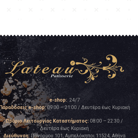
e-shop:
24/7
Παραδόσεις e-shop:
09:00 – 21:00 / Δευτέρα έως Κυριακή
Ωράριο Λειτουργίας Καταστήματος:
08:00 – 22:30 /
Δευτέρα έως Κυριακή
Διεύθυνση:
Πανόρμου 101, Αμπελόκηποι 11524, Αθήνα