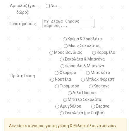
Αμπαλάζ (για
Ναι
δώρο):
Παρατηρήσεις:
Κρέμα & Σοκολάτα
Μους Σοκολάτας
Μους Βανίλιας
Καραμέλα
Σοκολάτα & Μπανάνα
Φράουλα & Μπανάνα
Φερρέρο
Μπισκότο
Πρώτη Γεύση
Νουτέλα
Μπλακ Φόρεστ
Τιραμισού
Κάστανο
Λίλα Πάουσε
Μπίτερ Σοκολάτα
Αμυγδάλου
Σεράνο
Σοκολάτα (με Στέβια)
Δεν είστε σίγουροι για τη γεύση & θέλετε όλοι να μείνουν