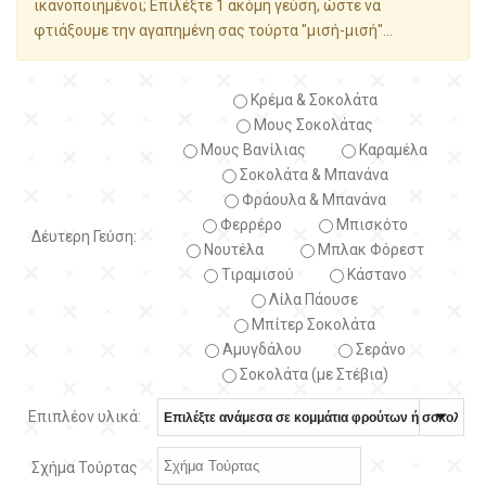
ικανοποιημένοι; Επιλέξτε 1 ακόμη γεύση, ώστε να
φτιάξουμε την αγαπημένη σας τούρτα "μισή-μισή"...
Κρέμα & Σοκολάτα
Μους Σοκολάτας
Μους Βανίλιας
Καραμέλα
Σοκολάτα & Μπανάνα
Φράουλα & Μπανάνα
Φερρέρο
Μπισκότο
Δέυτερη Γεύση:
Νουτέλα
Μπλακ Φόρεστ
Τιραμισού
Κάστανο
Λίλα Πάουσε
Μπίτερ Σοκολάτα
Αμυγδάλου
Σεράνο
Σοκολάτα (με Στέβια)
Επιπλέον υλικά:
Σχήμα Τούρτας