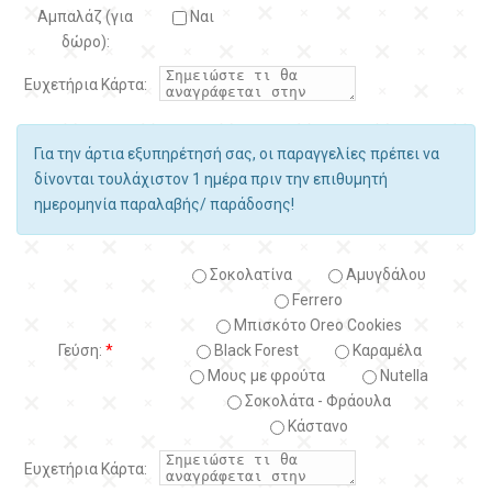
Αμπαλάζ (για
Ναι
δώρο):
Ευχετήρια Κάρτα:
Για την άρτια εξυπηρέτησή σας, οι παραγγελίες πρέπει να
δίνονται τουλάχιστον 1 ημέρα πριν την επιθυμητή
ημερομηνία παραλαβής/ παράδοσης!
Σοκολατίνα
Αμυγδάλου
Ferrero
Μπισκότο Oreo Cookies
Γεύση:
*
Black Forest
Kαραμέλα
Μους με φρούτα
Nutella
Σοκολάτα - Φράουλα
Κάστανο
Ευχετήρια Κάρτα: