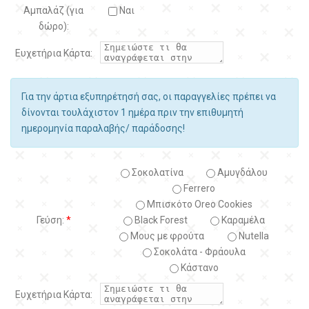
Αμπαλάζ (για
Ναι
δώρο):
Ευχετήρια Κάρτα:
Για την άρτια εξυπηρέτησή σας, οι παραγγελίες πρέπει να
δίνονται τουλάχιστον 1 ημέρα πριν την επιθυμητή
ημερομηνία παραλαβής/ παράδοσης!
Σοκολατίνα
Αμυγδάλου
Ferrero
Μπισκότο Oreo Cookies
Γεύση:
*
Black Forest
Kαραμέλα
Μους με φρούτα
Nutella
Σοκολάτα - Φράουλα
Κάστανο
Ευχετήρια Κάρτα: