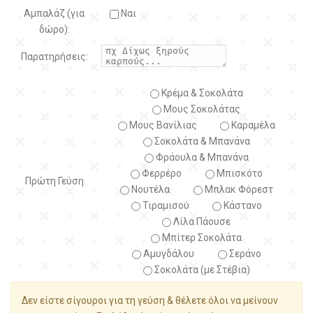
Αμπαλάζ (για
Ναι
δώρο):
Παρατηρήσεις:
Κρέμα & Σοκολάτα
Μους Σοκολάτας
Μους Βανίλιας
Καραμέλα
Σοκολάτα & Μπανάνα
Φράουλα & Μπανάνα
Φερρέρο
Μπισκότο
Πρώτη Γεύση
Νουτέλα
Μπλακ Φόρεστ
Τιραμισού
Κάστανο
Λίλα Πάουσε
Μπίτερ Σοκολάτα
Αμυγδάλου
Σεράνο
Σοκολάτα (με Στέβια)
Δεν είστε σίγουροι για τη γεύση & θέλετε όλοι να μείνουν