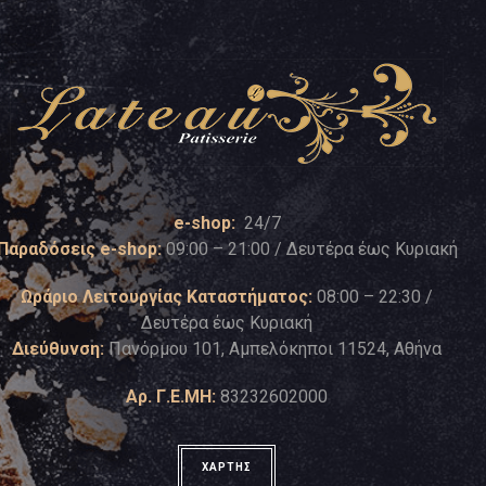
e-shop:
24/7
Παραδόσεις e-shop:
09:00 – 21:00 / Δευτέρα έως Κυριακή
Ωράριο Λειτουργίας Καταστήματος:
08:00 – 22:30 /
Δευτέρα έως Κυριακή
Διεύθυνση:
Πανόρμου 101, Αμπελόκηποι 11524, Αθήνα
Αρ. Γ.Ε.ΜΗ:
83232602000
ΧΑΡΤΗΣ