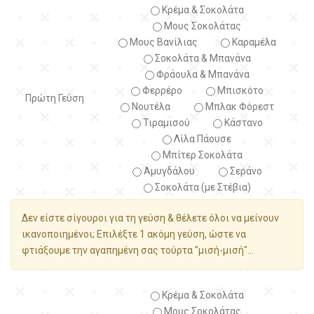
Κρέμα & Σοκολάτα
Μους Σοκολάτας
Μους Βανίλιας
Καραμέλα
Σοκολάτα & Μπανάνα
Φράουλα & Μπανάνα
Φερρέρο
Μπισκότο
Πρώτη Γεύση
Νουτέλα
Μπλακ Φόρεστ
Τιραμισού
Κάστανο
Λίλα Πάουσε
Μπίτερ Σοκολάτα
Αμυγδάλου
Σεράνο
Σοκολάτα (με Στέβια)
Δεν είστε σίγουροι για τη γεύση & θέλετε όλοι να μείνουν
ικανοποιημένοι; Επιλέξτε 1 ακόμη γεύση, ώστε να
φτιάξουμε την αγαπημένη σας τούρτα "μισή-μισή"...
Κρέμα & Σοκολάτα
Μους Σοκολάτας