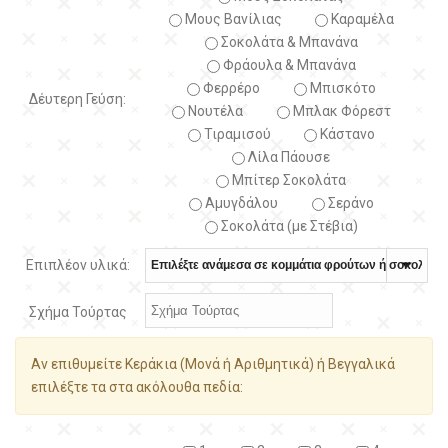
Μους Βανίλιας
Καραμέλα
Σοκολάτα & Μπανάνα
Φράουλα & Μπανάνα
Φερρέρο
Μπισκότο
Δέυτερη Γεύση:
Νουτέλα
Μπλακ Φόρεστ
Τιραμισού
Κάστανο
Λίλα Πάουσε
Μπίτερ Σοκολάτα
Αμυγδάλου
Σεράνο
Σοκολάτα (με Στέβια)
Επιπλέον υλικά:
Σχήμα Τούρτας
Αν επιθυμείτε Κεράκια (Μονά ή Αριθμητικά) ή Βεγγαλικά
επιλέξτε τα στα ακόλουθα πεδία: