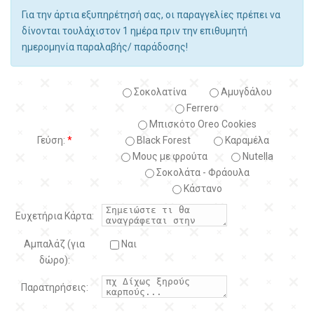
Για την άρτια εξυπηρέτησή σας, οι παραγγελίες πρέπει να
δίνονται τουλάχιστον 1 ημέρα πριν την επιθυμητή
ημερομηνία παραλαβής/ παράδοσης!
Σοκολατίνα
Αμυγδάλου
Ferrero
Μπισκότο Oreo Cookies
Γεύση:
*
Black Forest
Kαραμέλα
Μους με φρούτα
Nutella
Σοκολάτα - Φράουλα
Κάστανο
Ευχετήρια Κάρτα:
Αμπαλάζ (για
Ναι
δώρο):
Παρατηρήσεις: