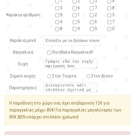
1
2
3
4
5
6
7
8
Κεράκια αριθμών:
9
1
2
3
4
5
6
7
8
9
0
0
Κεράκια μονά:
Βεγγαλικά:
Θα ήθελα Βεγγαλικά!!
Ευχή:
Σημείο ευχής:
Στην Τούρτα
Στον Δίσκο
Παρατηρήσεις:
Η παράδοση στο χώρο σας έχει επιβάρυνση 12€ για
παραγγελίες μέχρι 80€! Για παραγγελίες μεγαλύτερες των
80€ ΔΕΝ υπάρχει επιπλέον χρέωση!