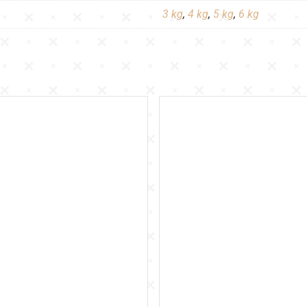
3 kg
,
4 kg
,
5 kg
,
6 kg