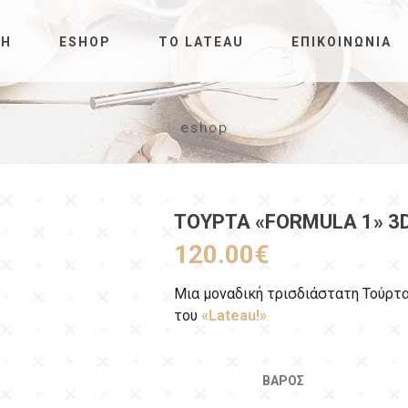
ΚΉ
ESHOP
ΤΟ LATEAU
ΕΠΙΚΟΙΝΩΝΊΑ
eshop
ΤΟΎΡΤΑ «FORMULA 1» 3
120.00
€
Μια μοναδική τρισδιάστατη Τούρτ
του
«Lateau!»
ΒΆΡΟΣ