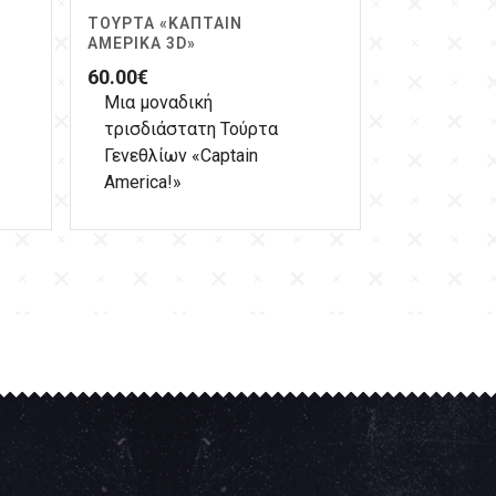
ΤΟΎΡΤΑ «ΚΆΠΤΑΙΝ
ΑΜΈΡΙΚΑ 3D»
60.00
€
Μια μοναδική
τρισδιάστατη Τούρτα
Γενεθλίων «Captain
America!»