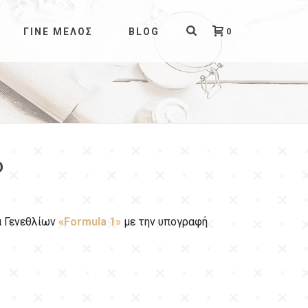
0
ΓΊΝΕ ΜΈΛΟΣ
BLOG
D
α Γενεθλίων
«Formula 1»
με την υπογραφή