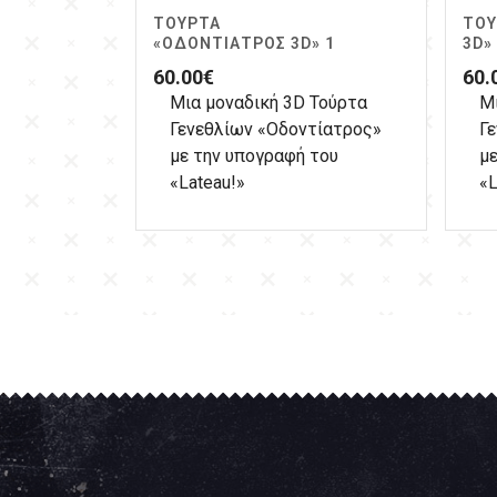
ΤΟΎΡΤΑ
ΤΟΎ
«ΟΔΟΝΤΊΑΤΡΟΣ 3D» 1
3D»
60.00
€
60.
Μια μοναδική 3D Τούρτα
Μ
Γενεθλίων «Οδοντίατρος»
Γ
με την υπογραφή του
με
«Lateau!»
«L