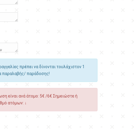
αραγγελίες πρέπει να δίνονται τουλάχιστον 1
ία παραλαβής/ παράδοσης!
ση είναι ανά άτομο: 5€ /6€ Σημειώστε ή
θμό ατόμων: ↓