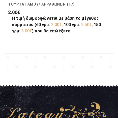
ΤΟΎΡΤΑ ΓΆΜΟΥ/ ΑΡΡΑΒΏΝΩΝ (17)
2.00
€
Η τιμή διαμορφώνεται με βάση το μέγεθος
κομματιού (60 γρμ:
2.00€
, 100 γρμ:
2.50€
, 150
γρμ:
3.00€
) που θα επιλέξετε: