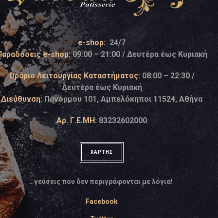
e-shop:
24/7
Παραδόσεις e-shop:
09:00 – 21:00 / Δευτέρα έως Κυριακή
Ωράριο Λειτουργίας Καταστήματος:
08:00 – 22:30 /
Δευτέρα έως Κυριακή
Διεύθυνση:
Πανόρμου 101, Αμπελόκηποι 11524, Αθήνα
Αρ. Γ.Ε.ΜΗ:
83232602000
ΧΑΡΤΗΣ
…γεύσεις που δεν περιγράφονται με λόγια!
Facebook