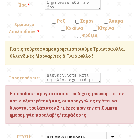
Ώρα
*
Ροζ
Σομόν
Άσπρα
Χρώματα
Κόκκινα
Κίτρινα
Λουλουδιών:
*
Φούξια
Για τις τούρτες γάμου χρησιμοποιούμε Τριαντάφυλλα,
Ολλανδικές Μαργαρίτες & Γυψόφυλλο !
Παρατηρήσεις:
Η παράδοση πραγματοποιείται δίχως χρέωση! Για την
άρτια εξυπηρέτησή σας, οι παραγγελίες πρέπει να
δίνονται τουλάχιστον 2 ημέρες πριν την επιθυμητή
ημερομηνία παραλαβής/ παράδοσης!
ΓΕΥΣΗ: