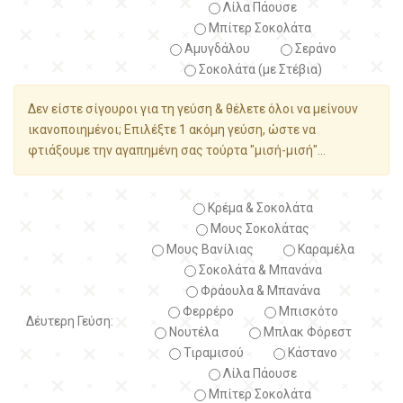
Λίλα Πάουσε
Μπίτερ Σοκολάτα
Αμυγδάλου
Σεράνο
Σοκολάτα (με Στέβια)
Δεν είστε σίγουροι για τη γεύση & θέλετε όλοι να μείνουν
ικανοποιημένοι; Επιλέξτε 1 ακόμη γεύση, ώστε να
φτιάξουμε την αγαπημένη σας τούρτα "μισή-μισή"...
Κρέμα & Σοκολάτα
Μους Σοκολάτας
Μους Βανίλιας
Καραμέλα
Σοκολάτα & Μπανάνα
Φράουλα & Μπανάνα
Φερρέρο
Μπισκότο
Δέυτερη Γεύση:
Νουτέλα
Μπλακ Φόρεστ
Τιραμισού
Κάστανο
Λίλα Πάουσε
Μπίτερ Σοκολάτα