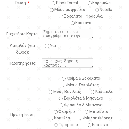
Γεύση:
*
Black Forest
Kαραμέλα
Μους με φρούτα
Nutella
Σοκολάτα - Φράουλα
Κάστανο
Ευχετήρια Κάρτα:
Αμπαλάζ (για
Ναι
δώρο):
Παρατηρήσεις:
Κρέμα & Σοκολάτα
Μους Σοκολάτας
Μους Βανίλιας
Καραμέλα
Σοκολάτα & Μπανάνα
Φράουλα & Μπανάνα
Φερρέρο
Μπισκότο
Πρώτη Γεύση
Νουτέλα
Μπλακ Φόρεστ
Τιραμισού
Κάστανο