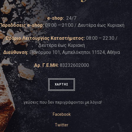
e-shop:
24/7
Παραδόσεις e-shop:
09:00 – 21:00 / Δευτέρα έως Κυριακή
Ωράριο Λειτουργίας Καταστήματος:
08:00 – 22:30 /
Δευτέρα έως Κυριακή
Διεύθυνση:
Πανόρμου 101, Αμπελόκηποι 11524, Αθήνα
Αρ. Γ.Ε.ΜΗ:
83232602000
ΧΑΡΤΗΣ
…γεύσεις που δεν περιγράφονται με λόγια!
Facebook
Twitter