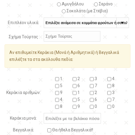
Αμυγδάλου
Σεράνο
Σοκολάτα (με Στέβια)
Επιπλέον υλικά:
Σχήμα Τούρτας
Αν επιθυμείτε Κεράκια (Μονά ή Αριθμητικά) ή Βεγγαλικά
επιλέξτε τα στα ακόλουθα πεδία:
1
2
3
4
5
6
7
8
Κεράκια αριθμών:
9
1
2
3
4
5
6
7
8
9
0
0
Κεράκια μονά:
Βεγγαλικά:
Θα ήθελα Βεγγαλικά!!