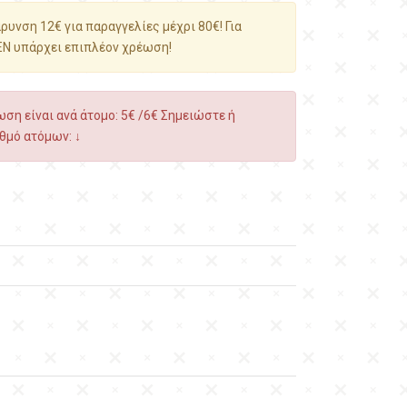
υνση 12€ για παραγγελίες μέχρι 80€! Για
ΕΝ υπάρχει επιπλέον χρέωση!
ση είναι ανά άτομο: 5€ /6€ Σημειώστε ή
θμό ατόμων: ↓