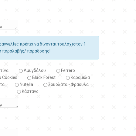
αραγγελίες πρέπει να δίνονται τουλάχιστον 1
ία παραλαβής/ παράδοσης!
τίνα
Αμυγδάλου
Ferrero
 Cookies
Black Forest
Kαραμέλα
τα
Nutella
Σοκολάτα - Φράουλα
Κάστανο