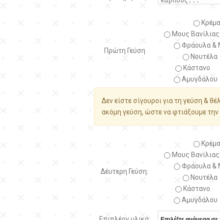
Κρέμα
Μους Βανίλιας
Φράουλα & 
Πρώτη Γεύση
Νουτέλα
Κάστανο
Αμυγδάλου
Δεν είστε σίγουροι για τη γεύση & θέ
ακόμη γεύση, ώστε να φτιάξουμε την 
Κρέμα
Μους Βανίλιας
Φράουλα & 
Δέυτερη Γεύση:
Νουτέλα
Κάστανο
Αμυγδάλου
Επιπλέον υλικά: