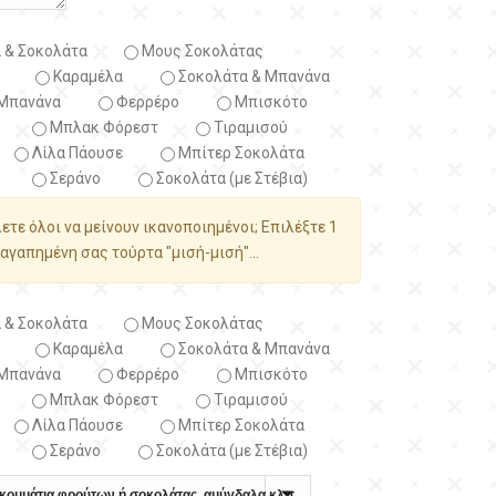
 & Σοκολάτα
Μους Σοκολάτας
Καραμέλα
Σοκολάτα & Μπανάνα
Μπανάνα
Φερρέρο
Μπισκότο
Μπλακ Φόρεστ
Τιραμισού
Λίλα Πάουσε
Μπίτερ Σοκολάτα
Σεράνο
Σοκολάτα (με Στέβια)
λετε όλοι να μείνουν ικανοποιημένοι; Επιλέξτε 1
αγαπημένη σας τούρτα "μισή-μισή"...
 & Σοκολάτα
Μους Σοκολάτας
Καραμέλα
Σοκολάτα & Μπανάνα
Μπανάνα
Φερρέρο
Μπισκότο
Μπλακ Φόρεστ
Τιραμισού
Λίλα Πάουσε
Μπίτερ Σοκολάτα
Σεράνο
Σοκολάτα (με Στέβια)