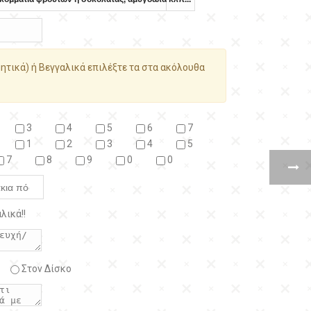
ητικά) ή Βεγγαλικά επιλέξτε τα στα ακόλουθα
3
4
5
6
7
1
2
3
4
5
7
8
9
0
0
λικά!!
Στον Δίσκο