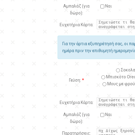
Αμπαλάζ (για
Ναι
δώρο):
Ευχετήρια Κάρτα:
Για την άρτια εξυπηρέτησή σας, οι π
ημέρα πριν την επιθυμητή ημερομην
Σοκολα
Μπισκότο Oreo
Γεύση:
*
Μους με φρού
Ευχετήρια Κάρτα:
Αμπαλάζ (για
Ναι
δώρο):
Παρατηρήσεις: