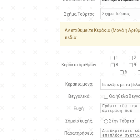
Σχήμα Τούρτας
Αν επιθυμείτε Κεράκια (Μονά ή Αριθμ
πεδία:
1
2
Κεράκια αριθμών:
8
9
6
Κεράκια μονά:
Βεγγαλικά:
Θα ήθελα Βεγγα
Ευχή:
Σημείο ευχής:
Στην Τούρτα
Παρατηρήσεις: