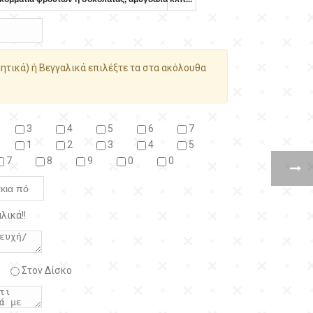
ητικά) ή Βεγγαλικά επιλέξτε τα στα ακόλουθα
3
4
5
6
7
1
2
3
4
5
7
8
9
0
0
λικά!!
Στον Δίσκο