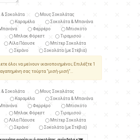
 & Σοκολάτα
Μους Σοκολάτας
Καραμέλα
Σοκολάτα & Μπανάνα
Μπανάνα
Φερρέρο
Μπισκότο
Μπλακ Φόρεστ
Τιραμισού
Λίλα Πάουσε
Μπίτερ Σοκολάτα
Σεράνο
Σοκολάτα (με Στέβια)
λετε όλοι να μείνουν ικανοποιημένοι; Επιλέξτε 1
αγαπημένη σας τούρτα "μισή-μισή"...
 & Σοκολάτα
Μους Σοκολάτας
Καραμέλα
Σοκολάτα & Μπανάνα
Μπανάνα
Φερρέρο
Μπισκότο
Μπλακ Φόρεστ
Τιραμισού
Λίλα Πάουσε
Μπίτερ Σοκολάτα
Σεράνο
Σοκολάτα (με Στέβια)