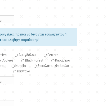
αραγγελίες πρέπει να δίνονται τουλάχιστον 1
ία παραλαβής/ παράδοσης!
τίνα
Αμυγδάλου
Ferrero
 Cookies
Black Forest
Kαραμέλα
τα
Nutella
Σοκολάτα - Φράουλα
Κάστανο