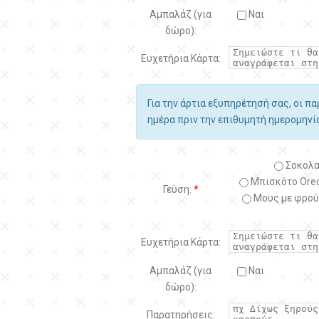
Αμπαλάζ (για
Ναι
δώρο):
Ευχετήρια Κάρτα:
Για την άρτια εξυπηρέτησή σας, οι π
ημέρα πριν την επιθυμητή ημερομην
Σοκολα
Μπισκότο Oreo
Γεύση:
*
Μους με φρού
Ευχετήρια Κάρτα:
Αμπαλάζ (για
Ναι
δώρο):
Παρατηρήσεις: