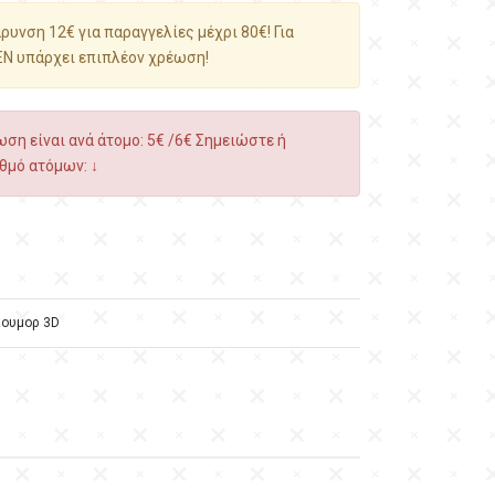
υνση 12€ για παραγγελίες μέχρι 80€! Για
ΕΝ υπάρχει επιπλέον χρέωση!
ση είναι ανά άτομο: 5€ /6€ Σημειώστε ή
θμό ατόμων: ↓
ιουμορ 3D