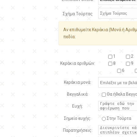
Σχήμα Τούρτας
Αν επιθυμείτε Κεράκια (Μονά ή Αριθμ
πεδία:
1
2
Κεράκια αριθμών:
8
9
6
Κεράκια μονά:
Βεγγαλικά:
Θα ήθελα Βεγγα
Ευχή:
Σημείο ευχής:
Στην Τούρτα
Παρατηρήσεις: