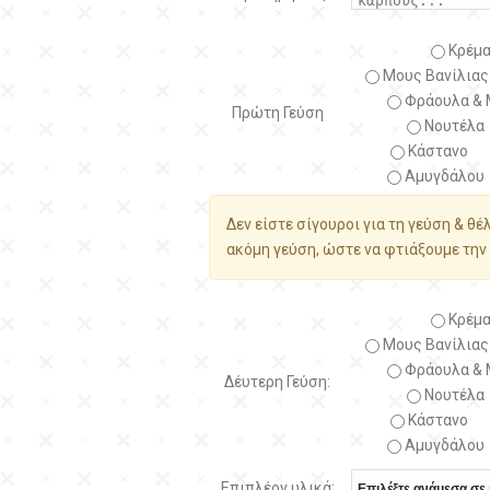
Κρέμα
Μους Βανίλιας
Φράουλα & 
Πρώτη Γεύση
Νουτέλα
Κάστανο
Αμυγδάλου
Δεν είστε σίγουροι για τη γεύση & θέ
ακόμη γεύση, ώστε να φτιάξουμε την 
Κρέμα
Μους Βανίλιας
Φράουλα & 
Δέυτερη Γεύση:
Νουτέλα
Κάστανο
Αμυγδάλου
Επιπλέον υλικά: