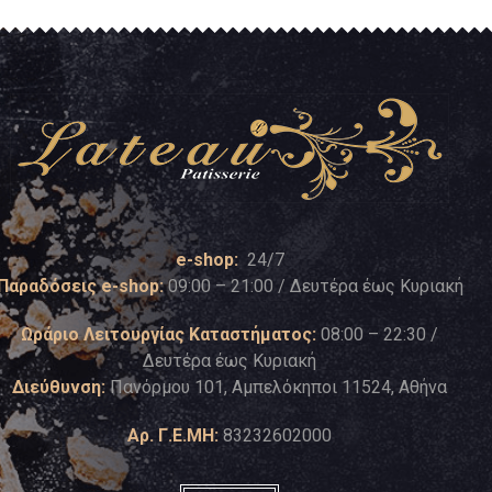
e-shop:
24/7
Παραδόσεις e-shop:
09:00 – 21:00 / Δευτέρα έως Κυριακή
Ωράριο Λειτουργίας Καταστήματος:
08:00 – 22:30 /
Δευτέρα έως Κυριακή
Διεύθυνση:
Πανόρμου 101, Αμπελόκηποι 11524, Αθήνα
Αρ. Γ.Ε.ΜΗ:
83232602000