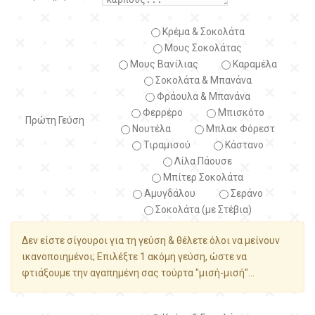
Κρέμα & Σοκολάτα
Μους Σοκολάτας
Μους Βανίλιας
Καραμέλα
Σοκολάτα & Μπανάνα
Φράουλα & Μπανάνα
Φερρέρο
Μπισκότο
Πρώτη Γεύση
Νουτέλα
Μπλακ Φόρεστ
Τιραμισού
Κάστανο
Λίλα Πάουσε
Μπίτερ Σοκολάτα
Αμυγδάλου
Σεράνο
Σοκολάτα (με Στέβια)
Δεν είστε σίγουροι για τη γεύση & θέλετε όλοι να μείνουν
ικανοποιημένοι; Επιλέξτε 1 ακόμη γεύση, ώστε να
φτιάξουμε την αγαπημένη σας τούρτα "μισή-μισή"...