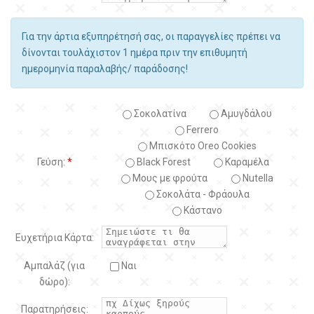
Για την άρτια εξυπηρέτησή σας, οι παραγγελίες πρέπει να
δίνονται τουλάχιστον 1 ημέρα πριν την επιθυμητή
ημερομηνία παραλαβής/ παράδοσης!
Σοκολατίνα
Αμυγδάλου
Ferrero
Μπισκότο Oreo Cookies
Γεύση:
*
Black Forest
Kαραμέλα
Μους με φρούτα
Nutella
Σοκολάτα - Φράουλα
Κάστανο
Ευχετήρια Κάρτα:
Αμπαλάζ (για
Ναι
δώρο):
Παρατηρήσεις: