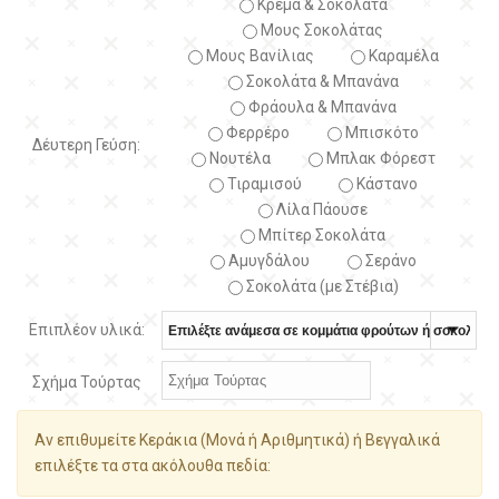
Κρέμα & Σοκολάτα
Μους Σοκολάτας
Μους Βανίλιας
Καραμέλα
Σοκολάτα & Μπανάνα
Φράουλα & Μπανάνα
Φερρέρο
Μπισκότο
Δέυτερη Γεύση:
Νουτέλα
Μπλακ Φόρεστ
Τιραμισού
Κάστανο
Λίλα Πάουσε
Μπίτερ Σοκολάτα
Αμυγδάλου
Σεράνο
Σοκολάτα (με Στέβια)
Επιπλέον υλικά:
Σχήμα Τούρτας
Αν επιθυμείτε Κεράκια (Μονά ή Αριθμητικά) ή Βεγγαλικά
επιλέξτε τα στα ακόλουθα πεδία: