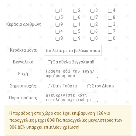
1
2
3
4
5
6
7
8
Κεράκια αριθμών:
9
1
2
3
4
5
6
7
8
9
0
0
Κεράκια μονά:
Βεγγαλικά:
Θα ήθελα Βεγγαλικά!!
Ευχή:
Σημείο ευχής:
Στην Τούρτα
Στον Δίσκο
Παρατηρήσεις:
Η παράδοση στο χώρο σας έχει επιβάρυνση 12€ για
παραγγελίες μέχρι 80€! Για παραγγελίες μεγαλύτερες των
80€ ΔΕΝ υπάρχει επιπλέον χρέωση!