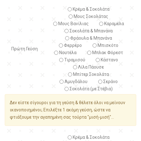
Κρέμα & Σοκολάτα
Μους Σοκολάτας
Μους Βανίλιας
Καραμέλα
Σοκολάτα & Μπανάνα
Φράουλα & Μπανάνα
Φερρέρο
Μπισκότο
Πρώτη Γεύση
Νουτέλα
Μπλακ Φόρεστ
Τιραμισού
Κάστανο
Λίλα Πάουσε
Μπίτερ Σοκολάτα
Αμυγδάλου
Σεράνο
Σοκολάτα (με Στέβια)
Δεν είστε σίγουροι για τη γεύση & θέλετε όλοι να μείνουν
ικανοποιημένοι; Επιλέξτε 1 ακόμη γεύση, ώστε να
φτιάξουμε την αγαπημένη σας τούρτα "μισή-μισή"...
Κρέμα & Σοκολάτα