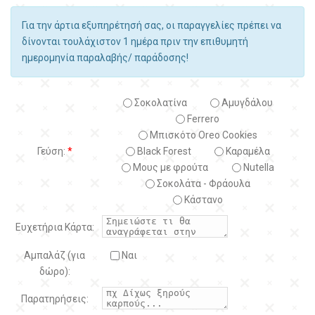
Για την άρτια εξυπηρέτησή σας, οι παραγγελίες πρέπει να
δίνονται τουλάχιστον 1 ημέρα πριν την επιθυμητή
ημερομηνία παραλαβής/ παράδοσης!
Σοκολατίνα
Αμυγδάλου
Ferrero
Μπισκότο Oreo Cookies
Γεύση:
*
Black Forest
Kαραμέλα
Μους με φρούτα
Nutella
Σοκολάτα - Φράουλα
Κάστανο
Ευχετήρια Κάρτα:
Αμπαλάζ (για
Ναι
δώρο):
Παρατηρήσεις: