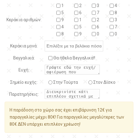
1
2
3
4
5
6
7
8
Κεράκια αριθμών:
9
1
2
3
4
5
6
7
8
9
0
0
Κεράκια μονά:
Βεγγαλικά:
Θα ήθελα Βεγγαλικά!!
Ευχή:
Σημείο ευχής:
Στην Τούρτα
Στον Δίσκο
Παρατηρήσεις:
Η παράδοση στο χώρο σας έχει επιβάρυνση 12€ για
παραγγελίες μέχρι 80€! Για παραγγελίες μεγαλύτερες των
80€ ΔΕΝ υπάρχει επιπλέον χρέωση!