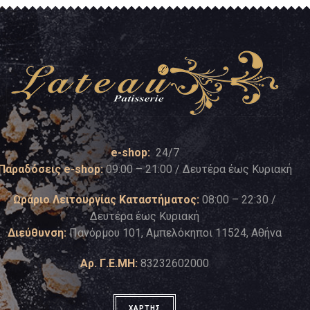
e-shop:
24/7
Παραδόσεις e-shop:
09:00 – 21:00 / Δευτέρα έως Κυριακή
Ωράριο Λειτουργίας Καταστήματος:
08:00 – 22:30 /
Δευτέρα έως Κυριακή
Διεύθυνση:
Πανόρμου 101, Αμπελόκηποι 11524, Αθήνα
Αρ. Γ.Ε.ΜΗ:
83232602000
ΧΑΡΤΗΣ