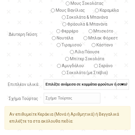
Μους Σοκολάτας
Μους Βανίλιας
Καραμέλα
Σοκολάτα & Μπανάνα
Φράουλα & Μπανάνα
Φερρέρο
Μπισκότο
Δέυτερη Γεύση:
Νουτέλα
Μπλακ Φόρεστ
Τιραμισού
Κάστανο
Λίλα Πάουσε
Μπίτερ Σοκολάτα
Αμυγδάλου
Σεράνο
Σοκολάτα (με Στέβια)
Επιπλέον υλικά:
Σχήμα Τούρτας
Αν επιθυμείτε Κεράκια (Μονά ή Αριθμητικά) ή Βεγγαλικά
επιλέξτε τα στα ακόλουθα πεδία: