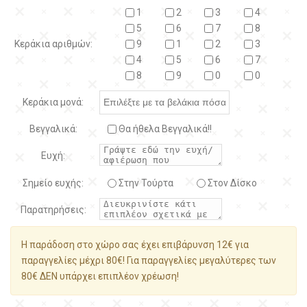
1
2
3
4
5
6
7
8
Κεράκια αριθμών:
9
1
2
3
4
5
6
7
8
9
0
0
Κεράκια μονά:
Βεγγαλικά:
Θα ήθελα Βεγγαλικά!!
Ευχή:
Σημείο ευχής:
Στην Τούρτα
Στον Δίσκο
Παρατηρήσεις:
Η παράδοση στο χώρο σας έχει επιβάρυνση 12€ για
παραγγελίες μέχρι 80€! Για παραγγελίες μεγαλύτερες των
80€ ΔΕΝ υπάρχει επιπλέον χρέωση!