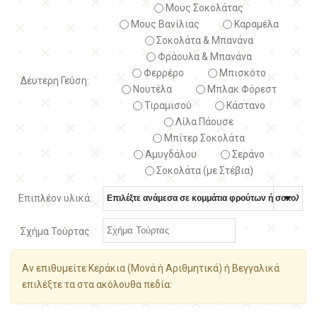
Μους Σοκολάτας
Μους Βανίλιας
Καραμέλα
Σοκολάτα & Μπανάνα
Φράουλα & Μπανάνα
Φερρέρο
Μπισκότο
Δέυτερη Γεύση:
Νουτέλα
Μπλακ Φόρεστ
Τιραμισού
Κάστανο
Λίλα Πάουσε
Μπίτερ Σοκολάτα
Αμυγδάλου
Σεράνο
Σοκολάτα (με Στέβια)
Επιπλέον υλικά:
Σχήμα Τούρτας
Αν επιθυμείτε Κεράκια (Μονά ή Αριθμητικά) ή Βεγγαλικά
επιλέξτε τα στα ακόλουθα πεδία: