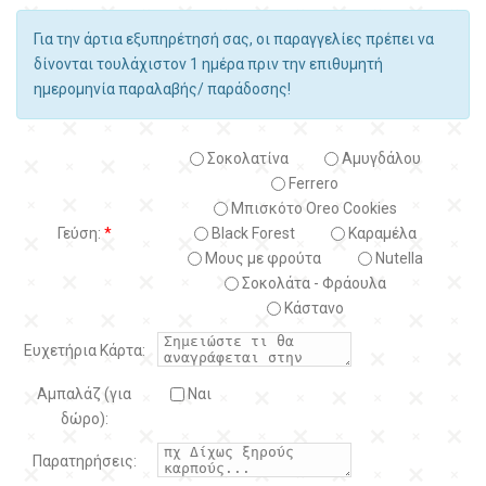
Για την άρτια εξυπηρέτησή σας, οι παραγγελίες πρέπει να
δίνονται τουλάχιστον 1 ημέρα πριν την επιθυμητή
ημερομηνία παραλαβής/ παράδοσης!
Σοκολατίνα
Αμυγδάλου
Ferrero
Μπισκότο Oreo Cookies
Γεύση:
*
Black Forest
Kαραμέλα
Μους με φρούτα
Nutella
Σοκολάτα - Φράουλα
Κάστανο
Ευχετήρια Κάρτα:
Αμπαλάζ (για
Ναι
δώρο):
Παρατηρήσεις: