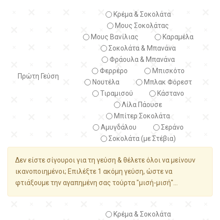
Κρέμα & Σοκολάτα
Μους Σοκολάτας
Μους Βανίλιας
Καραμέλα
Σοκολάτα & Μπανάνα
Φράουλα & Μπανάνα
Φερρέρο
Μπισκότο
Πρώτη Γεύση
Νουτέλα
Μπλακ Φόρεστ
Τιραμισού
Κάστανο
Λίλα Πάουσε
Μπίτερ Σοκολάτα
Αμυγδάλου
Σεράνο
Σοκολάτα (με Στέβια)
Δεν είστε σίγουροι για τη γεύση & θέλετε όλοι να μείνουν
ικανοποιημένοι; Επιλέξτε 1 ακόμη γεύση, ώστε να
φτιάξουμε την αγαπημένη σας τούρτα "μισή-μισή"...
Κρέμα & Σοκολάτα