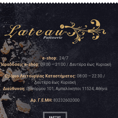
e-shop:
24/7
Παραδόσεις e-shop:
09:00 – 21:00 / Δευτέρα έως Κυριακή
Ωράριο Λειτουργίας Καταστήματος:
08:00 – 22:30 /
Δευτέρα έως Κυριακή
Διεύθυνση:
Πανόρμου 101, Αμπελόκηποι 11524, Αθήνα
Αρ. Γ.Ε.ΜΗ:
83232602000
ΧΑΡΤΗΣ