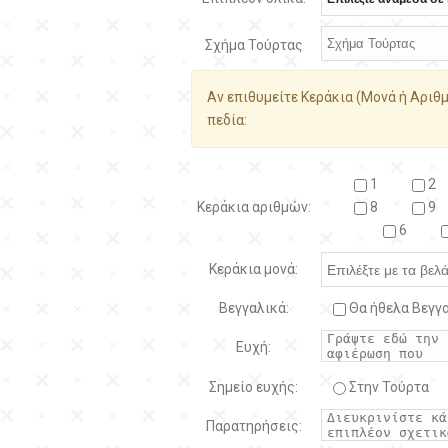
Σχήμα Τούρτας
Αν επιθυμείτε Κεράκια (Μονά ή Αριθμ
πεδία:
1
2
Κεράκια αριθμών:
8
9
6
Κεράκια μονά:
Βεγγαλικά:
Θα ήθελα Βεγγα
Ευχή:
Σημείο ευχής:
Στην Τούρτα
Παρατηρήσεις: