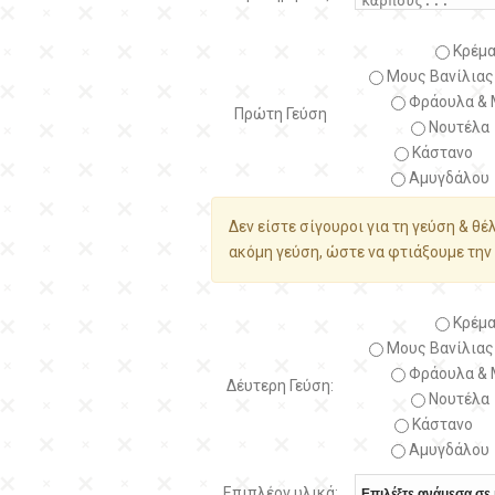
Κρέμα
Μους Βανίλιας
Φράουλα & 
Πρώτη Γεύση
Νουτέλα
Κάστανο
Αμυγδάλου
Δεν είστε σίγουροι για τη γεύση & θέ
ακόμη γεύση, ώστε να φτιάξουμε την 
Κρέμα
Μους Βανίλιας
Φράουλα & 
Δέυτερη Γεύση:
Νουτέλα
Κάστανο
Αμυγδάλου
Επιπλέον υλικά: