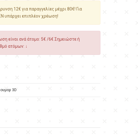
υνση 12€ για παραγγελίες μέχρι 80€! Για
ΕΝ υπάρχει επιπλέον χρέωση!
ση είναι ανά άτομο: 5€ /6€ Σημειώστε ή
θμό ατόμων: ↓
ιουμορ 3D