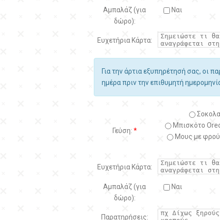
Αμπαλάζ (για
Ναι
δώρο):
Ευχετήρια Κάρτα:
Για την άρτια εξυπηρέτησή σας, οι π
ημέρα πριν την επιθυμητή ημερομην
Σοκολα
Μπισκότο Oreo
Γεύση:
*
Μους με φρού
Ευχετήρια Κάρτα:
Αμπαλάζ (για
Ναι
δώρο):
Παρατηρήσεις: