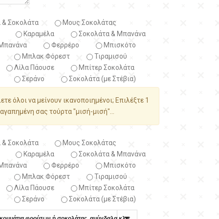
 & Σοκολάτα
Μους Σοκολάτας
Καραμέλα
Σοκολάτα & Μπανάνα
Μπανάνα
Φερρέρο
Μπισκότο
Μπλακ Φόρεστ
Τιραμισού
Λίλα Πάουσε
Μπίτερ Σοκολάτα
Σεράνο
Σοκολάτα (με Στέβια)
λετε όλοι να μείνουν ικανοποιημένοι; Επιλέξτε 1
αγαπημένη σας τούρτα "μισή-μισή"...
 & Σοκολάτα
Μους Σοκολάτας
Καραμέλα
Σοκολάτα & Μπανάνα
Μπανάνα
Φερρέρο
Μπισκότο
Μπλακ Φόρεστ
Τιραμισού
Λίλα Πάουσε
Μπίτερ Σοκολάτα
Σεράνο
Σοκολάτα (με Στέβια)