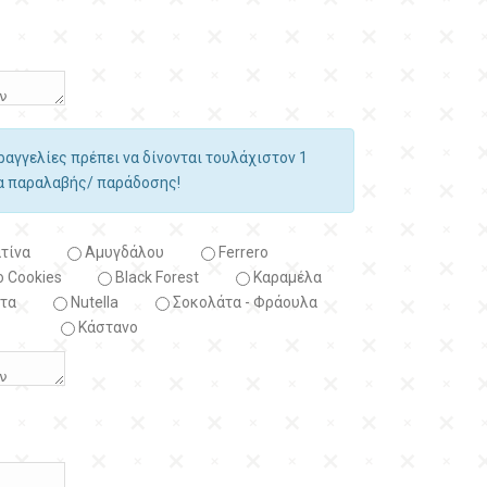
αραγγελίες πρέπει να δίνονται τουλάχιστον 1
ία παραλαβής/ παράδοσης!
τίνα
Αμυγδάλου
Ferrero
 Cookies
Black Forest
Kαραμέλα
τα
Nutella
Σοκολάτα - Φράουλα
Κάστανο