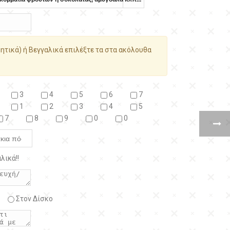
ητικά) ή Βεγγαλικά επιλέξτε τα στα ακόλουθα
3
4
5
6
7
1
2
3
4
5
7
8
9
0
0
λικά!!
Στον Δίσκο