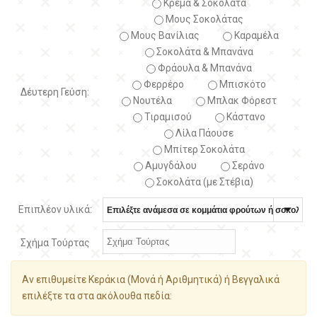
Κρέμα & Σοκολάτα
Μους Σοκολάτας
Μους Βανίλιας
Καραμέλα
Σοκολάτα & Μπανάνα
Φράουλα & Μπανάνα
Φερρέρο
Μπισκότο
Δέυτερη Γεύση:
Νουτέλα
Μπλακ Φόρεστ
Τιραμισού
Κάστανο
Λίλα Πάουσε
Μπίτερ Σοκολάτα
Αμυγδάλου
Σεράνο
Σοκολάτα (με Στέβια)
Επιπλέον υλικά:
Σχήμα Τούρτας
Αν επιθυμείτε Κεράκια (Μονά ή Αριθμητικά) ή Βεγγαλικά
επιλέξτε τα στα ακόλουθα πεδία: