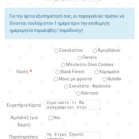
Για την άρτια εξυπηρέτησή σας, οι παραγγελίες πρέπει να
δίνονται τουλάχιστον 1 ημέρα πριν την επιθυμητή
ημερομηνία παραλαβής/ παράδοσης!
Σοκολατίνα
Αμυγδάλου
Ferrero
Μπισκότο Oreo Cookies
Γεύση:
*
Black Forest
Kαραμέλα
Μους με φρούτα
Nutella
Σοκολάτα - Φράουλα
Κάστανο
Ευχετήρια Κάρτα:
Αμπαλάζ (για
Ναι
δώρο):
Παρατηρήσεις: