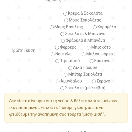
Κρέμα & Σοκολάτα
Μους Σοκολάτας
Μους Βανίλιας
Καραμέλα
Σοκολάτα & Μπανάνα
Φράουλα & Μπανάνα
Φερρέρο
Μπισκότο
Πρώτη Γεύση
Νουτέλα
Μπλακ Φόρεστ
Τιραμισού
Κάστανο
Λίλα Πάουσε
Μπίτερ Σοκολάτα
Αμυγδάλου
Σεράνο
Σοκολάτα (με Στέβια)
Δεν είστε σίγουροι για τη γεύση & θέλετε όλοι να μείνουν
ικανοποιημένοι; Επιλέξτε 1 ακόμη γεύση, ώστε να
φτιάξουμε την αγαπημένη σας τούρτα "μισή-μισή"...