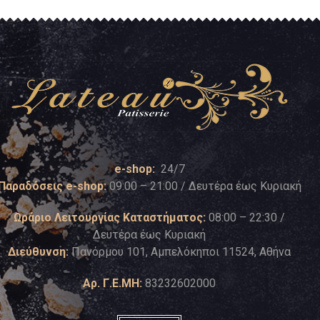
e-shop:
24/7
Παραδόσεις e-shop:
09:00 – 21:00 / Δευτέρα έως Κυριακή
Ωράριο Λειτουργίας Καταστήματος:
08:00 – 22:30 /
Δευτέρα έως Κυριακή
Διεύθυνση:
Πανόρμου 101, Αμπελόκηποι 11524, Αθήνα
Αρ. Γ.Ε.ΜΗ:
83232602000