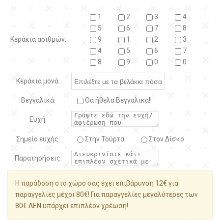
1
2
3
4
5
6
7
8
Κεράκια αριθμών:
9
1
2
3
4
5
6
7
8
9
0
0
Κεράκια μονά:
Βεγγαλικά:
Θα ήθελα Βεγγαλικά!!
Ευχή:
Σημείο ευχής:
Στην Τούρτα
Στον Δίσκο
Παρατηρήσεις:
Η παράδοση στο χώρο σας έχει επιβάρυνση 12€ για
παραγγελίες μέχρι 80€! Για παραγγελίες μεγαλύτερες των
80€ ΔΕΝ υπάρχει επιπλέον χρέωση!