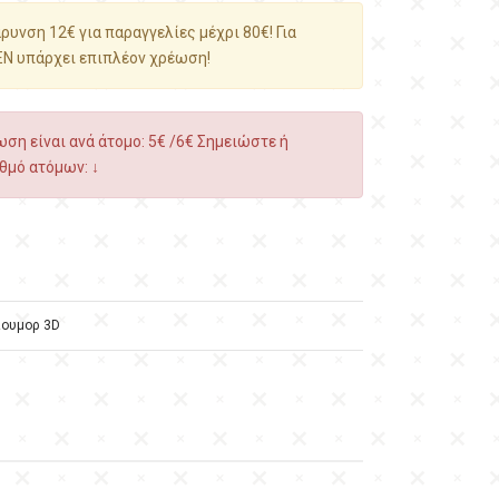
υνση 12€ για παραγγελίες μέχρι 80€! Για
ΕΝ υπάρχει επιπλέον χρέωση!
ση είναι ανά άτομο: 5€ /6€ Σημειώστε ή
θμό ατόμων: ↓
ιουμορ 3D