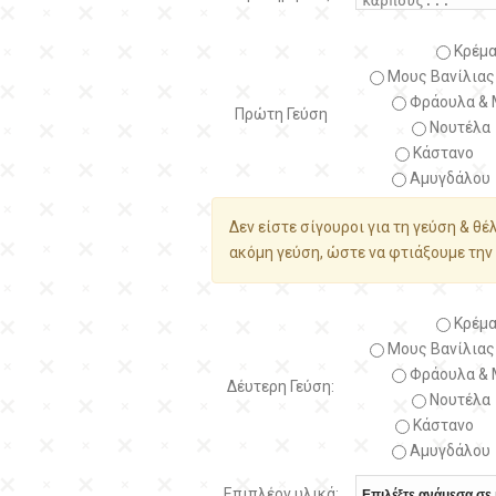
Κρέμα
Μους Βανίλιας
Φράουλα & 
Πρώτη Γεύση
Νουτέλα
Κάστανο
Αμυγδάλου
Δεν είστε σίγουροι για τη γεύση & θέ
ακόμη γεύση, ώστε να φτιάξουμε την 
Κρέμα
Μους Βανίλιας
Φράουλα & 
Δέυτερη Γεύση:
Νουτέλα
Κάστανο
Αμυγδάλου
Επιπλέον υλικά: