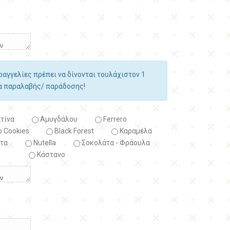
αραγγελίες πρέπει να δίνονται τουλάχιστον 1
ία παραλαβής/ παράδοσης!
τίνα
Αμυγδάλου
Ferrero
 Cookies
Black Forest
Kαραμέλα
τα
Nutella
Σοκολάτα - Φράουλα
Κάστανο