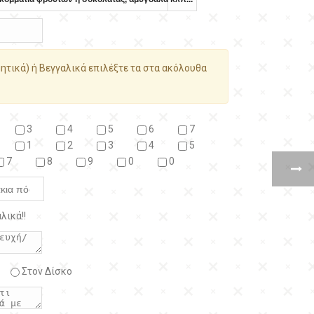
ητικά) ή Βεγγαλικά επιλέξτε τα στα ακόλουθα
3
4
5
6
7
1
2
3
4
5
7
8
9
0
0
λικά!!
Στον Δίσκο