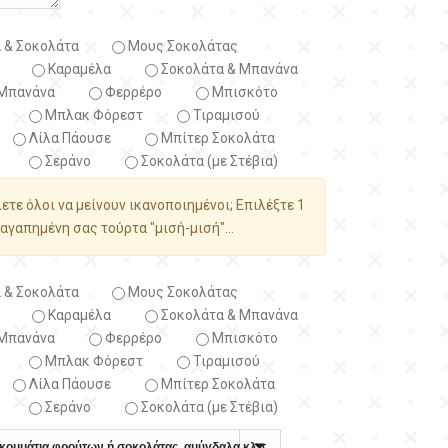
 & Σοκολάτα
Μους Σοκολάτας
Καραμέλα
Σοκολάτα & Μπανάνα
Μπανάνα
Φερρέρο
Μπισκότο
Μπλακ Φόρεστ
Τιραμισού
Λίλα Πάουσε
Μπίτερ Σοκολάτα
Σεράνο
Σοκολάτα (με Στέβια)
λετε όλοι να μείνουν ικανοποιημένοι; Επιλέξτε 1
αγαπημένη σας τούρτα "μισή-μισή"...
 & Σοκολάτα
Μους Σοκολάτας
Καραμέλα
Σοκολάτα & Μπανάνα
Μπανάνα
Φερρέρο
Μπισκότο
Μπλακ Φόρεστ
Τιραμισού
Λίλα Πάουσε
Μπίτερ Σοκολάτα
Σεράνο
Σοκολάτα (με Στέβια)