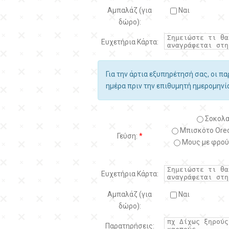
Αμπαλάζ (για
Ναι
δώρο):
Ευχετήρια Κάρτα:
Για την άρτια εξυπηρέτησή σας, οι π
ημέρα πριν την επιθυμητή ημερομην
Σοκολα
Μπισκότο Oreo
Γεύση:
*
Μους με φρού
Ευχετήρια Κάρτα:
Αμπαλάζ (για
Ναι
δώρο):
Παρατηρήσεις: