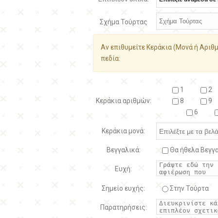
Σχήμα Τούρτας
Αν επιθυμείτε Κεράκια (Μονά ή Αριθμ
πεδία:
1
2
Κεράκια αριθμών:
8
9
6
Κεράκια μονά:
Βεγγαλικά:
Θα ήθελα Βεγγα
Ευχή:
Σημείο ευχής:
Στην Τούρτα
Παρατηρήσεις: