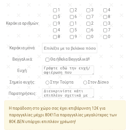
1
2
3
4
5
6
7
8
Κεράκια αριθμών:
9
1
2
3
4
5
6
7
8
9
0
0
Κεράκια μονά:
Βεγγαλικά:
Θα ήθελα Βεγγαλικά!!
Ευχή:
Σημείο ευχής:
Στην Τούρτα
Στον Δίσκο
Παρατηρήσεις:
Η παράδοση στο χώρο σας έχει επιβάρυνση 12€ για
παραγγελίες μέχρι 80€! Για παραγγελίες μεγαλύτερες των
80€ ΔΕΝ υπάρχει επιπλέον χρέωση!