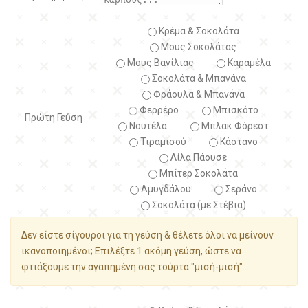
Κρέμα & Σοκολάτα
Μους Σοκολάτας
Μους Βανίλιας
Καραμέλα
Σοκολάτα & Μπανάνα
Φράουλα & Μπανάνα
Φερρέρο
Μπισκότο
Πρώτη Γεύση
Νουτέλα
Μπλακ Φόρεστ
Τιραμισού
Κάστανο
Λίλα Πάουσε
Μπίτερ Σοκολάτα
Αμυγδάλου
Σεράνο
Σοκολάτα (με Στέβια)
Δεν είστε σίγουροι για τη γεύση & θέλετε όλοι να μείνουν
ικανοποιημένοι; Επιλέξτε 1 ακόμη γεύση, ώστε να
φτιάξουμε την αγαπημένη σας τούρτα "μισή-μισή"...