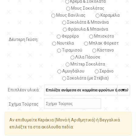
Κρέμα & Σοκολάτα
Μους Σοκολάτας
Μους Βανίλιας
Καραμέλα
Σοκολάτα & Μπανάνα
Φράουλα & Μπανάνα
Φερρέρο
Μπισκότο
Δέυτερη Γεύση:
Νουτέλα
Μπλακ Φόρεστ
Τιραμισού
Κάστανο
Λίλα Πάουσε
Μπίτερ Σοκολάτα
Αμυγδάλου
Σεράνο
Σοκολάτα (με Στέβια)
Επιπλέον υλικά:
Σχήμα Τούρτας
Αν επιθυμείτε Κεράκια (Μονά ή Αριθμητικά) ή Βεγγαλικά
επιλέξτε τα στα ακόλουθα πεδία: