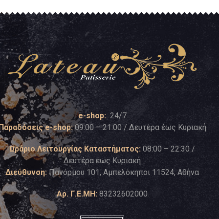
e-shop:
24/7
Παραδόσεις e-shop:
09:00 – 21:00 / Δευτέρα έως Κυριακή
Ωράριο Λειτουργίας Καταστήματος:
08:00 – 22:30 /
Δευτέρα έως Κυριακή
Διεύθυνση:
Πανόρμου 101, Αμπελόκηποι 11524, Αθήνα
Αρ. Γ.Ε.ΜΗ:
83232602000