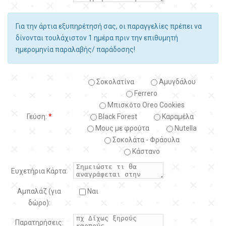
Για την άρτια εξυπηρέτησή σας, οι παραγγελίες πρέπει να
δίνονται τουλάχιστον 1 ημέρα πριν την επιθυμητή
ημερομηνία παραλαβής/ παράδοσης!
Σοκολατίνα
Αμυγδάλου
Ferrero
Μπισκότο Oreo Cookies
Γεύση:
*
Black Forest
Kαραμέλα
Μους με φρούτα
Nutella
Σοκολάτα - Φράουλα
Κάστανο
Ευχετήρια Κάρτα:
Αμπαλάζ (για
Ναι
δώρο):
Παρατηρήσεις: