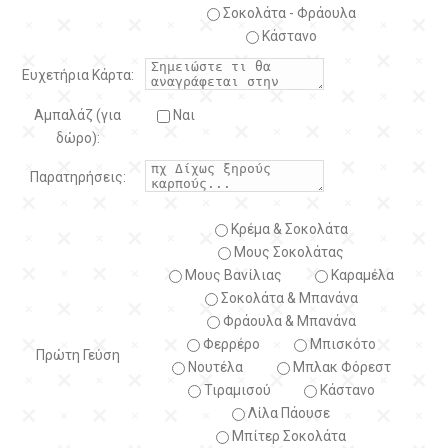
Σοκολάτα - Φράουλα
Κάστανο
Ευχετήρια Κάρτα:
Αμπαλάζ (για
Ναι
δώρο):
Παρατηρήσεις:
Κρέμα & Σοκολάτα
Μους Σοκολάτας
Μους Βανίλιας
Καραμέλα
Σοκολάτα & Μπανάνα
Φράουλα & Μπανάνα
Φερρέρο
Μπισκότο
Πρώτη Γεύση
Νουτέλα
Μπλακ Φόρεστ
Τιραμισού
Κάστανο
Λίλα Πάουσε
Μπίτερ Σοκολάτα