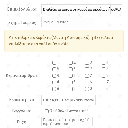
Επιπλέον υλικά:
Σχήμα Τούρτας
Αν επιθυμείτε Κεράκια (Μονά ή Αριθμητικά) ή Βεγγαλικά
επιλέξτε τα στα ακόλουθα πεδία:
1
2
3
4
5
6
7
8
Κεράκια αριθμών:
9
1
2
3
4
5
6
7
8
9
0
0
Κεράκια μονά:
Βεγγαλικά:
Θα ήθελα Βεγγαλικά!!
Ευχή: