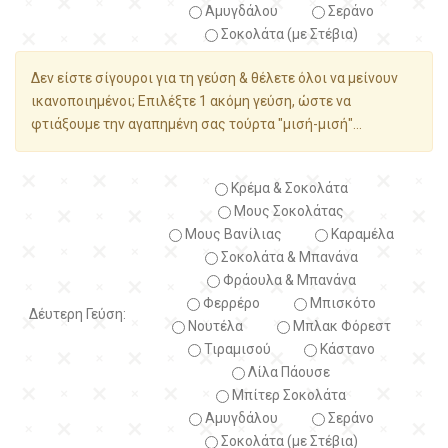
Αμυγδάλου
Σεράνο
Σοκολάτα (με Στέβια)
Δεν είστε σίγουροι για τη γεύση & θέλετε όλοι να μείνουν
ικανοποιημένοι; Επιλέξτε 1 ακόμη γεύση, ώστε να
φτιάξουμε την αγαπημένη σας τούρτα "μισή-μισή"...
Κρέμα & Σοκολάτα
Μους Σοκολάτας
Μους Βανίλιας
Καραμέλα
Σοκολάτα & Μπανάνα
Φράουλα & Μπανάνα
Φερρέρο
Μπισκότο
Δέυτερη Γεύση:
Νουτέλα
Μπλακ Φόρεστ
Τιραμισού
Κάστανο
Λίλα Πάουσε
Μπίτερ Σοκολάτα
Αμυγδάλου
Σεράνο
Σοκολάτα (με Στέβια)