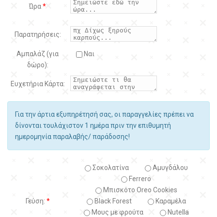
Ώρα
*
Παρατηρήσεις:
Αμπαλάζ (για
Ναι
δώρο):
Ευχετήρια Κάρτα:
Για την άρτια εξυπηρέτησή σας, οι παραγγελίες πρέπει να
δίνονται τουλάχιστον 1 ημέρα πριν την επιθυμητή
ημερομηνία παραλαβής/ παράδοσης!
Σοκολατίνα
Αμυγδάλου
Ferrero
Μπισκότο Oreo Cookies
Γεύση:
*
Black Forest
Kαραμέλα
Μους με φρούτα
Nutella