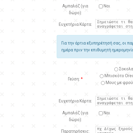
Αμπαλάζ (για
Ναι
δώρο):
Ευχετήρια Κάρτα:
Για την άρτια εξυπηρέτησή σας, οι π
ημέρα πριν την επιθυμητή ημερομην
Σοκολα
Μπισκότο Oreo
Γεύση:
*
Μους με φρού
Ευχετήρια Κάρτα:
Αμπαλάζ (για
Ναι
δώρο):
Παρατηρήσεις: