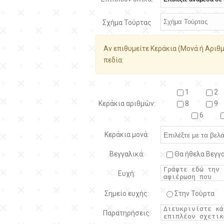
Σχήμα Τούρτας
Αν επιθυμείτε Κεράκια (Μονά ή Αριθμ
πεδία:
1
2
Κεράκια αριθμών:
8
9
6
Κεράκια μονά:
Βεγγαλικά:
Θα ήθελα Βεγγα
Ευχή:
Σημείο ευχής:
Στην Τούρτα
Παρατηρήσεις: