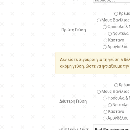
Κρέμα
Μους Βανίλιας
Φράουλα & 
Πρώτη Γεύση
Νουτέλα
Κάστανο
Αμυγδάλου
Δεν είστε σίγουροι για τη γεύση & θέ
ακόμη γεύση, ώστε να φτιάξουμε την 
Κρέμα
Μους Βανίλιας
Φράουλα & 
Δέυτερη Γεύση:
Νουτέλα
Κάστανο
Αμυγδάλου
Επιπλέον υλικά: