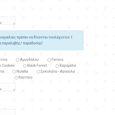
αραγγελίες πρέπει να δίνονται τουλάχιστον 1
ία παραλαβής/ παράδοσης!
τίνα
Αμυγδάλου
Ferrero
 Cookies
Black Forest
Kαραμέλα
τα
Nutella
Σοκολάτα - Φράουλα
Κάστανο