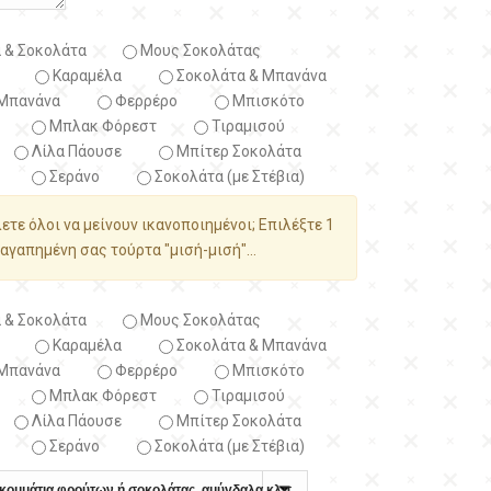
 & Σοκολάτα
Μους Σοκολάτας
Καραμέλα
Σοκολάτα & Μπανάνα
Μπανάνα
Φερρέρο
Μπισκότο
Μπλακ Φόρεστ
Τιραμισού
Λίλα Πάουσε
Μπίτερ Σοκολάτα
Σεράνο
Σοκολάτα (με Στέβια)
λετε όλοι να μείνουν ικανοποιημένοι; Επιλέξτε 1
αγαπημένη σας τούρτα "μισή-μισή"...
 & Σοκολάτα
Μους Σοκολάτας
Καραμέλα
Σοκολάτα & Μπανάνα
Μπανάνα
Φερρέρο
Μπισκότο
Μπλακ Φόρεστ
Τιραμισού
Λίλα Πάουσε
Μπίτερ Σοκολάτα
Σεράνο
Σοκολάτα (με Στέβια)