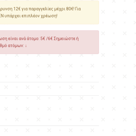
υνση 12€ για παραγγελίες μέχρι 80€! Για
ΕΝ υπάρχει επιπλέον χρέωση!
ση είναι ανά άτομο: 5€ /6€ Σημειώστε ή
θμό ατόμων: ↓