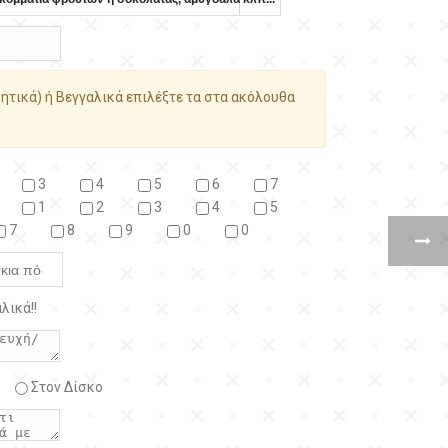
ητικά) ή Βεγγαλικά επιλέξτε τα στα ακόλουθα
3
4
5
6
7
1
2
3
4
5
7
8
9
0
0
λικά!!
Στον Δίσκο