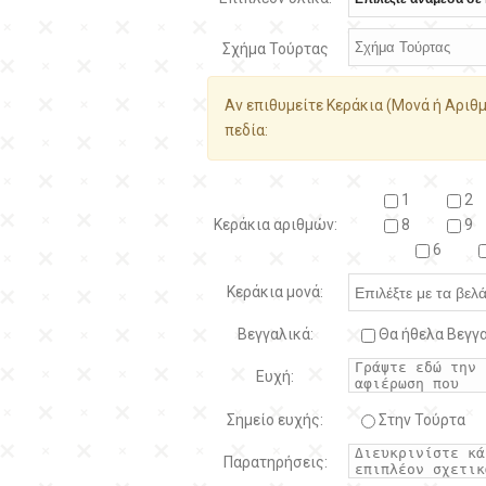
Σχήμα Τούρτας
Αν επιθυμείτε Κεράκια (Μονά ή Αριθμ
πεδία:
1
2
Κεράκια αριθμών:
8
9
6
Κεράκια μονά:
Βεγγαλικά:
Θα ήθελα Βεγγα
Ευχή:
Σημείο ευχής:
Στην Τούρτα
Παρατηρήσεις: