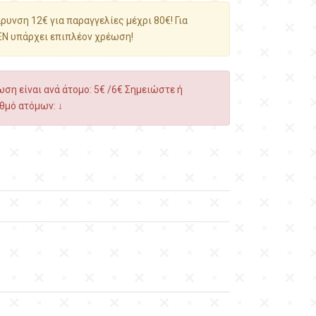
υνση 12€ για παραγγελίες μέχρι 80€! Για
ΕΝ υπάρχει επιπλέον χρέωση!
ση είναι ανά άτομο: 5€ /6€ Σημειώστε ή
θμό ατόμων: ↓