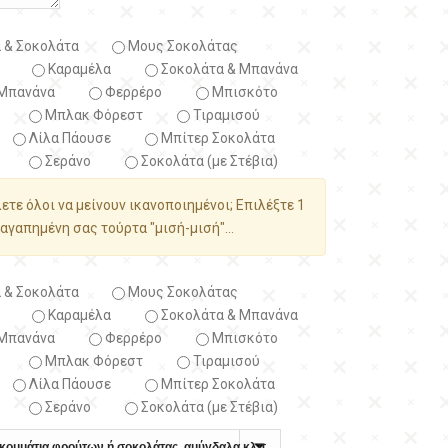
 & Σοκολάτα
Μους Σοκολάτας
Καραμέλα
Σοκολάτα & Μπανάνα
Μπανάνα
Φερρέρο
Μπισκότο
Μπλακ Φόρεστ
Τιραμισού
Λίλα Πάουσε
Μπίτερ Σοκολάτα
Σεράνο
Σοκολάτα (με Στέβια)
λετε όλοι να μείνουν ικανοποιημένοι; Επιλέξτε 1
αγαπημένη σας τούρτα "μισή-μισή"...
 & Σοκολάτα
Μους Σοκολάτας
Καραμέλα
Σοκολάτα & Μπανάνα
Μπανάνα
Φερρέρο
Μπισκότο
Μπλακ Φόρεστ
Τιραμισού
Λίλα Πάουσε
Μπίτερ Σοκολάτα
Σεράνο
Σοκολάτα (με Στέβια)