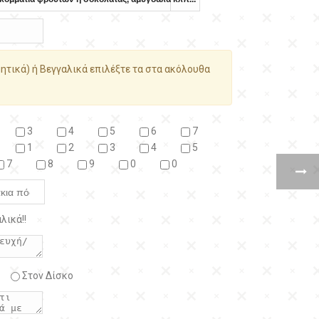
ητικά) ή Βεγγαλικά επιλέξτε τα στα ακόλουθα
3
4
5
6
7
1
2
3
4
5
7
8
9
0
0
λικά!!
Στον Δίσκο