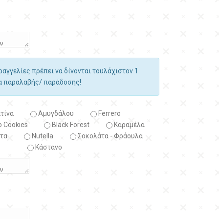
αραγγελίες πρέπει να δίνονται τουλάχιστον 1
ία παραλαβής/ παράδοσης!
τίνα
Αμυγδάλου
Ferrero
 Cookies
Black Forest
Kαραμέλα
τα
Nutella
Σοκολάτα - Φράουλα
Κάστανο