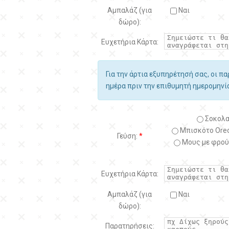
Αμπαλάζ (για
Ναι
δώρο):
Ευχετήρια Κάρτα:
Για την άρτια εξυπηρέτησή σας, οι π
ημέρα πριν την επιθυμητή ημερομην
Σοκολα
Μπισκότο Oreo
Γεύση:
*
Μους με φρού
Ευχετήρια Κάρτα:
Αμπαλάζ (για
Ναι
δώρο):
Παρατηρήσεις: