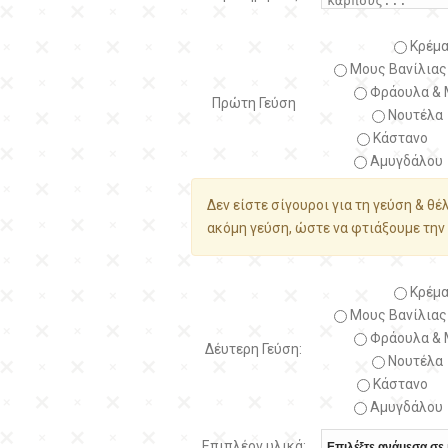
Κρέμα
Μους Βανίλιας
Φράουλα & 
Πρώτη Γεύση
Νουτέλα
Κάστανο
Αμυγδάλου
Δεν είστε σίγουροι για τη γεύση & θέ
ακόμη γεύση, ώστε να φτιάξουμε την 
Κρέμα
Μους Βανίλιας
Φράουλα & 
Δέυτερη Γεύση:
Νουτέλα
Κάστανο
Αμυγδάλου
Επιπλέον υλικά: