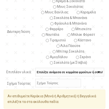
Κρέμα & Σοκολάτα
Μους Σοκολάτας
Μους Βανίλιας
Καραμέλα
Σοκολάτα & Μπανάνα
Φράουλα & Μπανάνα
Φερρέρο
Μπισκότο
Δέυτερη Γεύση:
Νουτέλα
Μπλακ Φόρεστ
Τιραμισού
Κάστανο
Λίλα Πάουσε
Μπίτερ Σοκολάτα
Αμυγδάλου
Σεράνο
Σοκολάτα (με Στέβια)
Επιπλέον υλικά:
Σχήμα Τούρτας
Αν επιθυμείτε Κεράκια (Μονά ή Αριθμητικά) ή Βεγγαλικά
επιλέξτε τα στα ακόλουθα πεδία: