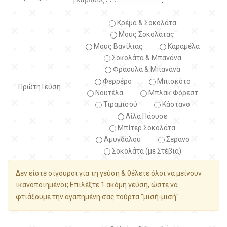
Κρέμα & Σοκολάτα
Μους Σοκολάτας
Μους Βανίλιας
Καραμέλα
Σοκολάτα & Μπανάνα
Φράουλα & Μπανάνα
Φερρέρο
Μπισκότο
Πρώτη Γεύση
Νουτέλα
Μπλακ Φόρεστ
Τιραμισού
Κάστανο
Λίλα Πάουσε
Μπίτερ Σοκολάτα
Αμυγδάλου
Σεράνο
Σοκολάτα (με Στέβια)
Δεν είστε σίγουροι για τη γεύση & θέλετε όλοι να μείνουν
ικανοποιημένοι; Επιλέξτε 1 ακόμη γεύση, ώστε να
φτιάξουμε την αγαπημένη σας τούρτα "μισή-μισή"...