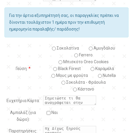
Για την άρτια εξυπηρέτησή σας, οι παραγγελίες πρέπει να
δίνονται τουλάχιστον 1 ημέρα πριν την επιθυμητή
ημερομηνία παραλαβής/ παράδοσης!
Σοκολατίνα
Αμυγδάλου
Ferrero
Μπισκότο Oreo Cookies
Γεύση:
*
Black Forest
Kαραμέλα
Μους με φρούτα
Nutella
Σοκολάτα - Φράουλα
Κάστανο
Ευχετήρια Κάρτα:
Αμπαλάζ (για
Ναι
δώρο):
Παρατηρήσεις: