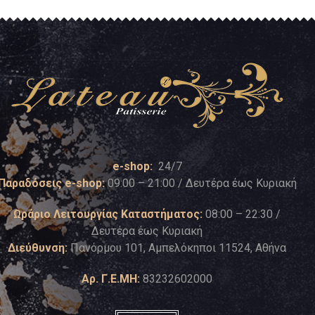
e-shop:
24/7
Παραδόσεις e-shop:
09:00 – 21:00 / Δευτέρα έως Κυριακή
Ωράριο Λειτουργίας Καταστήματος:
08:00 – 22:30 /
Δευτέρα έως Κυριακή
Διεύθυνση:
Πανόρμου 101, Αμπελόκηποι 11524, Αθήνα
Αρ. Γ.Ε.ΜΗ:
83232602000