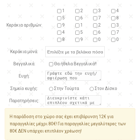
1
2
3
4
5
6
7
8
Κεράκια αριθμών:
9
1
2
3
4
5
6
7
8
9
0
0
Κεράκια μονά:
Βεγγαλικά:
Θα ήθελα Βεγγαλικά!!
Ευχή:
Σημείο ευχής:
Στην Τούρτα
Στον Δίσκο
Παρατηρήσεις:
Η παράδοση στο χώρο σας έχει επιβάρυνση 12€ για
παραγγελίες μέχρι 80€! Για παραγγελίες μεγαλύτερες των
80€ ΔΕΝ υπάρχει επιπλέον χρέωση!