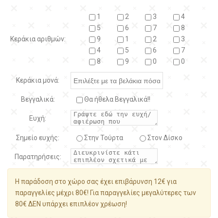
1
2
3
4
5
6
7
8
Κεράκια αριθμών:
9
1
2
3
4
5
6
7
8
9
0
0
Κεράκια μονά:
Βεγγαλικά:
Θα ήθελα Βεγγαλικά!!
Ευχή:
Σημείο ευχής:
Στην Τούρτα
Στον Δίσκο
Παρατηρήσεις:
Η παράδοση στο χώρο σας έχει επιβάρυνση 12€ για
παραγγελίες μέχρι 80€! Για παραγγελίες μεγαλύτερες των
80€ ΔΕΝ υπάρχει επιπλέον χρέωση!