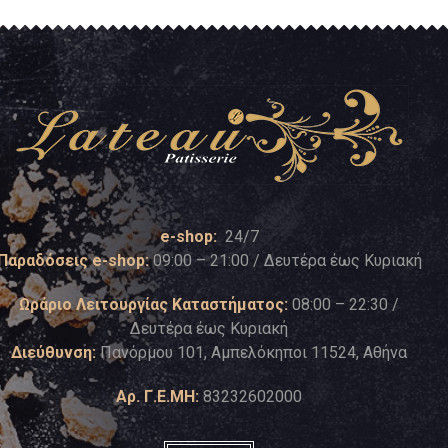
e-shop:
24/7
Παραδόσεις e-shop:
09:00 – 21:00 / Δευτέρα έως Κυριακή
Ωράριο Λειτουργίας Καταστήματος:
08:00 – 22:30 /
Δευτέρα έως Κυριακή
Διεύθυνση:
Πανόρμου 101, Αμπελόκηποι 11524, Αθήνα
Αρ. Γ.Ε.ΜΗ:
83232602000