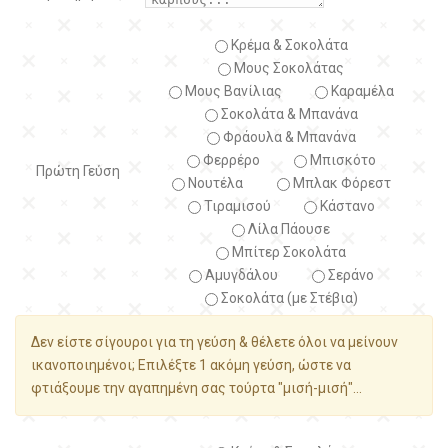
Κρέμα & Σοκολάτα
Μους Σοκολάτας
Μους Βανίλιας
Καραμέλα
Σοκολάτα & Μπανάνα
Φράουλα & Μπανάνα
Φερρέρο
Μπισκότο
Πρώτη Γεύση
Νουτέλα
Μπλακ Φόρεστ
Τιραμισού
Κάστανο
Λίλα Πάουσε
Μπίτερ Σοκολάτα
Αμυγδάλου
Σεράνο
Σοκολάτα (με Στέβια)
Δεν είστε σίγουροι για τη γεύση & θέλετε όλοι να μείνουν
ικανοποιημένοι; Επιλέξτε 1 ακόμη γεύση, ώστε να
φτιάξουμε την αγαπημένη σας τούρτα "μισή-μισή"...