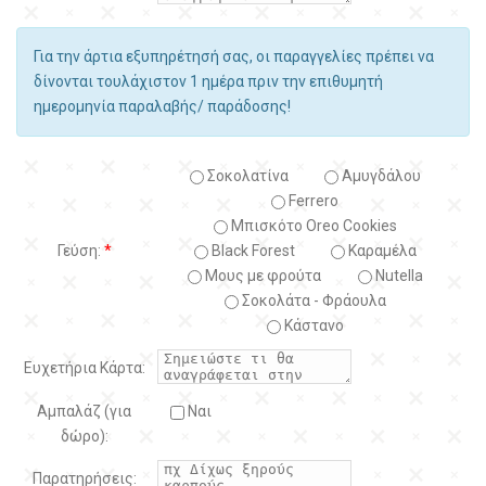
Για την άρτια εξυπηρέτησή σας, οι παραγγελίες πρέπει να
δίνονται τουλάχιστον 1 ημέρα πριν την επιθυμητή
ημερομηνία παραλαβής/ παράδοσης!
Σοκολατίνα
Αμυγδάλου
Ferrero
Μπισκότο Oreo Cookies
Γεύση:
*
Black Forest
Kαραμέλα
Μους με φρούτα
Nutella
Σοκολάτα - Φράουλα
Κάστανο
Ευχετήρια Κάρτα:
Αμπαλάζ (για
Ναι
δώρο):
Παρατηρήσεις: