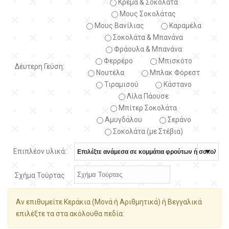
Κρέμα & Σοκολάτα
Μους Σοκολάτας
Μους Βανίλιας
Καραμέλα
Σοκολάτα & Μπανάνα
Φράουλα & Μπανάνα
Φερρέρο
Μπισκότο
Δέυτερη Γεύση:
Νουτέλα
Μπλακ Φόρεστ
Τιραμισού
Κάστανο
Λίλα Πάουσε
Μπίτερ Σοκολάτα
Αμυγδάλου
Σεράνο
Σοκολάτα (με Στέβια)
Επιπλέον υλικά:
Σχήμα Τούρτας
Αν επιθυμείτε Κεράκια (Μονά ή Αριθμητικά) ή Βεγγαλικά
επιλέξτε τα στα ακόλουθα πεδία: