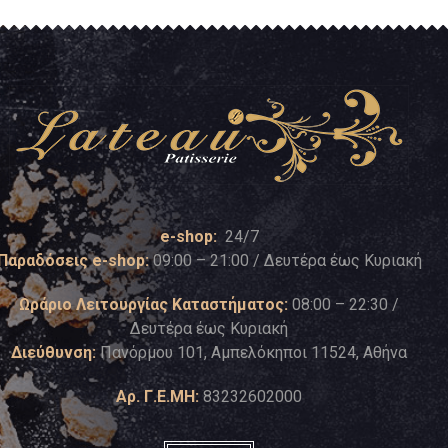
e-shop:
24/7
Παραδόσεις e-shop:
09:00 – 21:00 / Δευτέρα έως Κυριακή
Ωράριο Λειτουργίας Καταστήματος:
08:00 – 22:30 /
Δευτέρα έως Κυριακή
Διεύθυνση:
Πανόρμου 101, Αμπελόκηποι 11524, Αθήνα
Αρ. Γ.Ε.ΜΗ:
83232602000