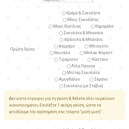
Κρέμα & Σοκολάτα
Μους Σοκολάτας
Μους Βανίλιας
Καραμέλα
Σοκολάτα & Μπανάνα
Φράουλα & Μπανάνα
Φερρέρο
Μπισκότο
Πρώτη Γεύση
Νουτέλα
Μπλακ Φόρεστ
Τιραμισού
Κάστανο
Λίλα Πάουσε
Μπίτερ Σοκολάτα
Αμυγδάλου
Σεράνο
Σοκολάτα (με Στέβια)
Δεν είστε σίγουροι για τη γεύση & θέλετε όλοι να μείνουν
ικανοποιημένοι; Επιλέξτε 1 ακόμη γεύση, ώστε να
φτιάξουμε την αγαπημένη σας τούρτα "μισή-μισή"...