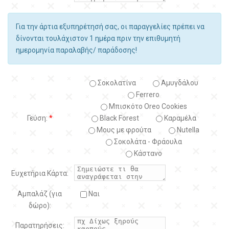
Για την άρτια εξυπηρέτησή σας, οι παραγγελίες πρέπει να
δίνονται τουλάχιστον 1 ημέρα πριν την επιθυμητή
ημερομηνία παραλαβής/ παράδοσης!
Σοκολατίνα
Αμυγδάλου
Ferrero
Μπισκότο Oreo Cookies
Γεύση:
*
Black Forest
Kαραμέλα
Μους με φρούτα
Nutella
Σοκολάτα - Φράουλα
Κάστανο
Ευχετήρια Κάρτα:
Αμπαλάζ (για
Ναι
δώρο):
Παρατηρήσεις: