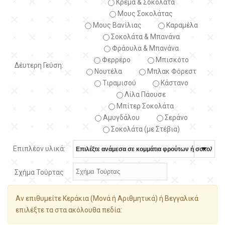
Κρέμα & Σοκολάτα
Μους Σοκολάτας
Μους Βανίλιας
Καραμέλα
Σοκολάτα & Μπανάνα
Φράουλα & Μπανάνα
Φερρέρο
Μπισκότο
Δέυτερη Γεύση:
Νουτέλα
Μπλακ Φόρεστ
Τιραμισού
Κάστανο
Λίλα Πάουσε
Μπίτερ Σοκολάτα
Αμυγδάλου
Σεράνο
Σοκολάτα (με Στέβια)
Επιπλέον υλικά:
Σχήμα Τούρτας
Αν επιθυμείτε Κεράκια (Μονά ή Αριθμητικά) ή Βεγγαλικά
επιλέξτε τα στα ακόλουθα πεδία: