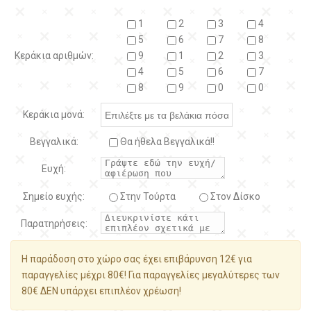
1
2
3
4
5
6
7
8
Κεράκια αριθμών:
9
1
2
3
4
5
6
7
8
9
0
0
Κεράκια μονά:
Βεγγαλικά:
Θα ήθελα Βεγγαλικά!!
Ευχή:
Σημείο ευχής:
Στην Τούρτα
Στον Δίσκο
Παρατηρήσεις:
Η παράδοση στο χώρο σας έχει επιβάρυνση 12€ για
παραγγελίες μέχρι 80€! Για παραγγελίες μεγαλύτερες των
80€ ΔΕΝ υπάρχει επιπλέον χρέωση!