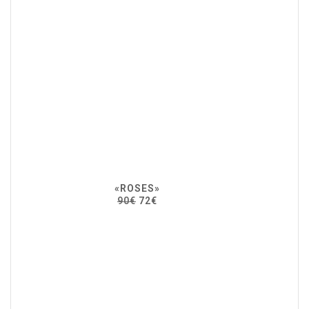
«ROSES»
90€
72€