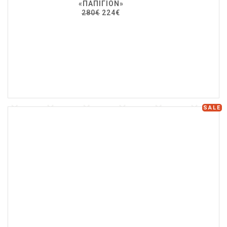
«ΠΑΠΙΓΙΌΝ»
280€
224€
SALE