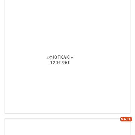
«ΦΙΟΓΚΆΚΙ»
120€
96€
SALE