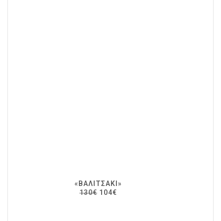
«ΒΑΛΙΤΣΆΚΙ»
130€
104€