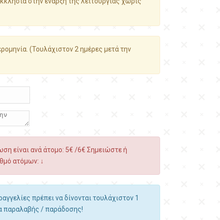
κκλησία στην έναρξη της λειτουργίας χωρίς
ρομηνία. (Τουλάχιστον 2 ημέρες μετά την
ση είναι ανά άτομο: 5€ /6€ Σημειώστε ή
θμό ατόμων: ↓
αραγγελίες πρέπει να δίνονται τουλάχιστον 1
α παραλαβής / παράδοσης!