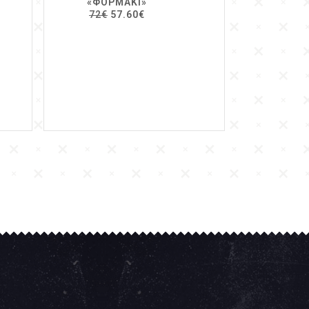
«ΦΟΡΜΆΚΙ»
72€
57.60€