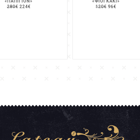
«ΠΑΠΙΓΙΌΝ»
«ΦΙΟΓΚΆΚΙ»
280€
224€
120€
96€