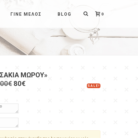
0
ΓΊΝΕ ΜΈΛΟΣ
BLOG
ΣΆΚΙΑ ΜΩΡΟΎ»
00€
80€
SALE!