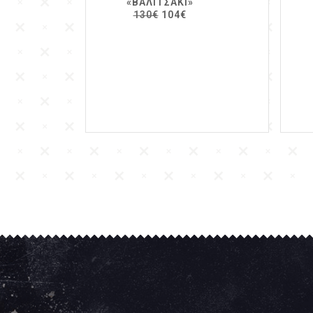
«ΒΑΛΙΤΣΆΚΙ»
130€
104€