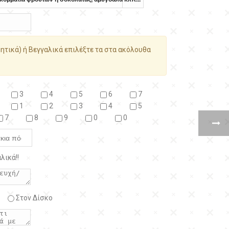
ητικά) ή Βεγγαλικά επιλέξτε τα στα ακόλουθα
3
4
5
6
7
1
2
3
4
5
7
8
9
0
0
λικά!!
Στον Δίσκο