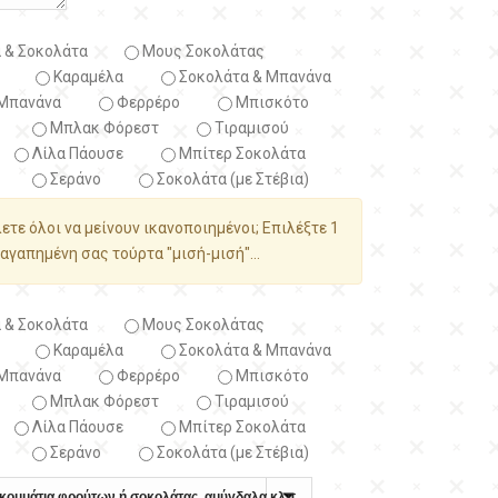
 & Σοκολάτα
Μους Σοκολάτας
Καραμέλα
Σοκολάτα & Μπανάνα
Μπανάνα
Φερρέρο
Μπισκότο
Μπλακ Φόρεστ
Τιραμισού
Λίλα Πάουσε
Μπίτερ Σοκολάτα
Σεράνο
Σοκολάτα (με Στέβια)
λετε όλοι να μείνουν ικανοποιημένοι; Επιλέξτε 1
αγαπημένη σας τούρτα "μισή-μισή"...
 & Σοκολάτα
Μους Σοκολάτας
Καραμέλα
Σοκολάτα & Μπανάνα
Μπανάνα
Φερρέρο
Μπισκότο
Μπλακ Φόρεστ
Τιραμισού
Λίλα Πάουσε
Μπίτερ Σοκολάτα
Σεράνο
Σοκολάτα (με Στέβια)