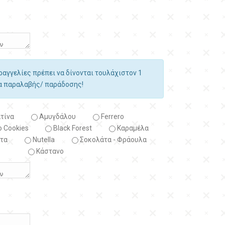
αραγγελίες πρέπει να δίνονται τουλάχιστον 1
ία παραλαβής/ παράδοσης!
τίνα
Αμυγδάλου
Ferrero
 Cookies
Black Forest
Kαραμέλα
τα
Nutella
Σοκολάτα - Φράουλα
Κάστανο