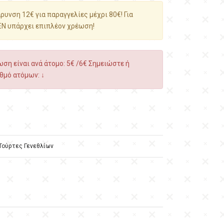
υνση 12€ για παραγγελίες μέχρι 80€! Για
ΕΝ υπάρχει επιπλέον χρέωση!
ση είναι ανά άτομο: 5€ /6€ Σημειώστε ή
θμό ατόμων: ↓
Τούρτες Γενεθλίων