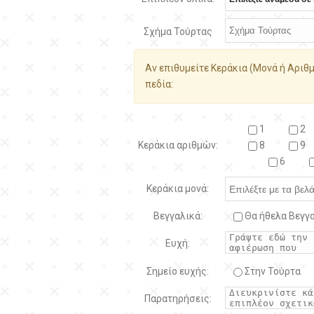
Σχήμα Τούρτας
Αν επιθυμείτε Κεράκια (Μονά ή Αριθμ
πεδία:
1
2
Κεράκια αριθμών:
8
9
6
Κεράκια μονά:
Βεγγαλικά:
Θα ήθελα Βεγγα
Ευχή:
Σημείο ευχής:
Στην Τούρτα
Παρατηρήσεις: