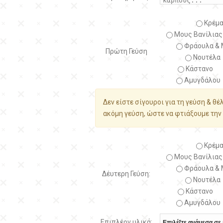
Κρέμα
Μους Βανίλιας
Φράουλα & 
Πρώτη Γεύση
Νουτέλα
Κάστανο
Αμυγδάλου
Δεν είστε σίγουροι για τη γεύση & θέ
ακόμη γεύση, ώστε να φτιάξουμε την 
Κρέμα
Μους Βανίλιας
Φράουλα & 
Δέυτερη Γεύση:
Νουτέλα
Κάστανο
Αμυγδάλου
Επιπλέον υλικά: