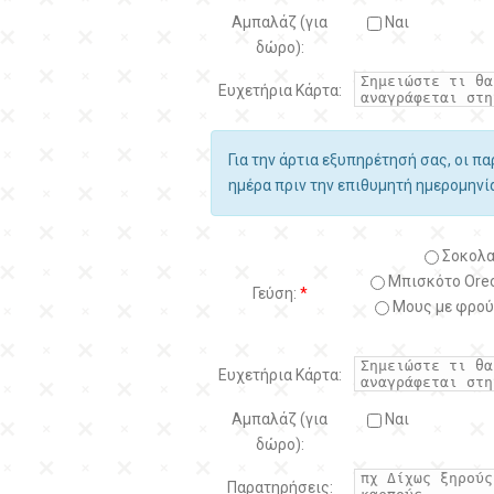
Αμπαλάζ (για
Ναι
δώρο):
Ευχετήρια Κάρτα:
Για την άρτια εξυπηρέτησή σας, οι π
ημέρα πριν την επιθυμητή ημερομην
Σοκολα
Μπισκότο Oreo
Γεύση:
*
Μους με φρού
Ευχετήρια Κάρτα:
Αμπαλάζ (για
Ναι
δώρο):
Παρατηρήσεις: