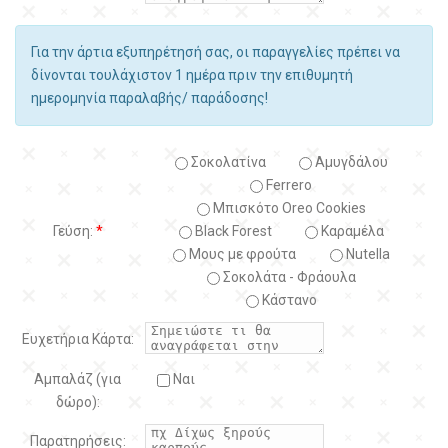
Για την άρτια εξυπηρέτησή σας, οι παραγγελίες πρέπει να
δίνονται τουλάχιστον 1 ημέρα πριν την επιθυμητή
ημερομηνία παραλαβής/ παράδοσης!
Σοκολατίνα
Αμυγδάλου
Ferrero
Μπισκότο Oreo Cookies
Γεύση:
*
Black Forest
Kαραμέλα
Μους με φρούτα
Nutella
Σοκολάτα - Φράουλα
Κάστανο
Ευχετήρια Κάρτα:
Αμπαλάζ (για
Ναι
δώρο):
Παρατηρήσεις: