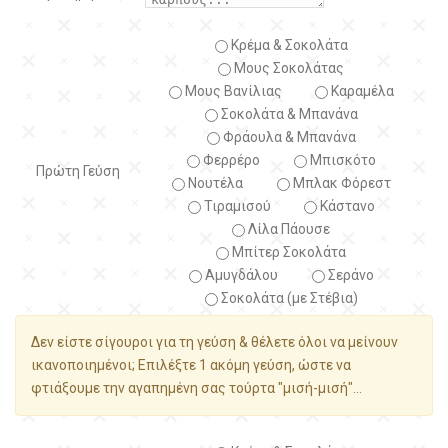
Κρέμα & Σοκολάτα
Μους Σοκολάτας
Μους Βανίλιας
Καραμέλα
Σοκολάτα & Μπανάνα
Φράουλα & Μπανάνα
Φερρέρο
Μπισκότο
Πρώτη Γεύση
Νουτέλα
Μπλακ Φόρεστ
Τιραμισού
Κάστανο
Λίλα Πάουσε
Μπίτερ Σοκολάτα
Αμυγδάλου
Σεράνο
Σοκολάτα (με Στέβια)
Δεν είστε σίγουροι για τη γεύση & θέλετε όλοι να μείνουν
ικανοποιημένοι; Επιλέξτε 1 ακόμη γεύση, ώστε να
φτιάξουμε την αγαπημένη σας τούρτα "μισή-μισή"...