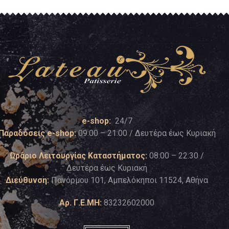
e-shop:
24/7
Παραδόσεις e-shop:
09:00 – 21:00 / Δευτέρα έως Κυριακή
Ωράριο Λειτουργίας Καταστήματος:
08:00 – 22:30 /
Δευτέρα έως Κυριακή
Διεύθυνση:
Πανόρμου 101, Αμπελόκηποι 11524, Αθήνα
Αρ. Γ.Ε.ΜΗ:
83232602000