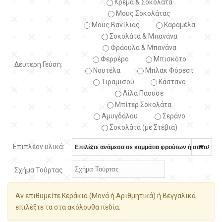
Κρέμα & Σοκολάτα
Μους Σοκολάτας
Μους Βανίλιας
Καραμέλα
Σοκολάτα & Μπανάνα
Φράουλα & Μπανάνα
Φερρέρο
Μπισκότο
Δέυτερη Γεύση:
Νουτέλα
Μπλακ Φόρεστ
Τιραμισού
Κάστανο
Λίλα Πάουσε
Μπίτερ Σοκολάτα
Αμυγδάλου
Σεράνο
Σοκολάτα (με Στέβια)
Επιπλέον υλικά:
Σχήμα Τούρτας
Αν επιθυμείτε Κεράκια (Μονά ή Αριθμητικά) ή Βεγγαλικά
επιλέξτε τα στα ακόλουθα πεδία: