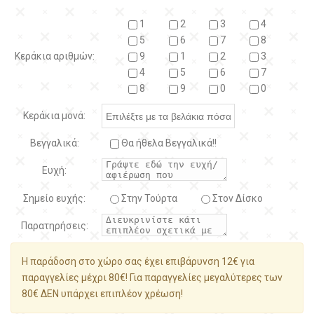
1
2
3
4
5
6
7
8
Κεράκια αριθμών:
9
1
2
3
4
5
6
7
8
9
0
0
Κεράκια μονά:
Βεγγαλικά:
Θα ήθελα Βεγγαλικά!!
Ευχή:
Σημείο ευχής:
Στην Τούρτα
Στον Δίσκο
Παρατηρήσεις:
Η παράδοση στο χώρο σας έχει επιβάρυνση 12€ για
παραγγελίες μέχρι 80€! Για παραγγελίες μεγαλύτερες των
80€ ΔΕΝ υπάρχει επιπλέον χρέωση!