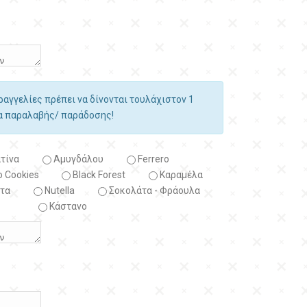
αραγγελίες πρέπει να δίνονται τουλάχιστον 1
ία παραλαβής/ παράδοσης!
τίνα
Αμυγδάλου
Ferrero
 Cookies
Black Forest
Kαραμέλα
τα
Nutella
Σοκολάτα - Φράουλα
Κάστανο