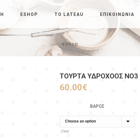
ΚΉ
ESHOP
ΤΟ LATEAU
ΕΠΙΚΟΙΝΩΝΊΑ
eshop
ΤΟΥΡΤΑ ΥΔΡΟΧΌΟΣ ΝΟ3
60.00
€
ΒΆΡΟΣ
Clear