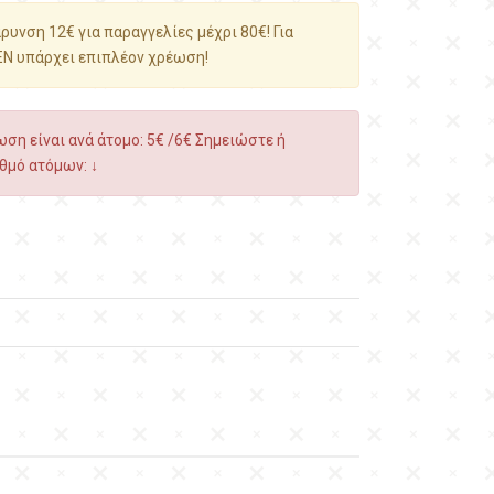
υνση 12€ για παραγγελίες μέχρι 80€! Για
ΕΝ υπάρχει επιπλέον χρέωση!
ση είναι ανά άτομο: 5€ /6€ Σημειώστε ή
θμό ατόμων: ↓