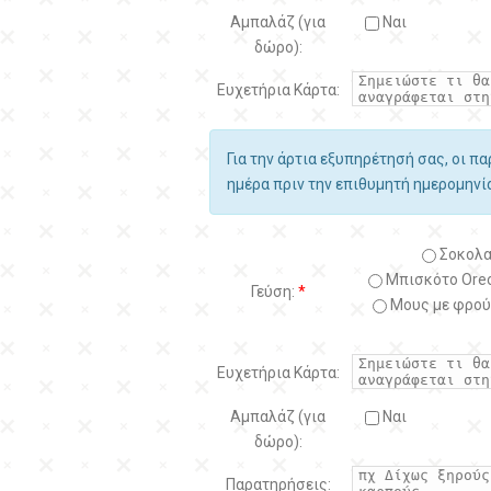
Αμπαλάζ (για
Ναι
δώρο):
Ευχετήρια Κάρτα:
Για την άρτια εξυπηρέτησή σας, οι π
ημέρα πριν την επιθυμητή ημερομην
Σοκολα
Μπισκότο Oreo
Γεύση:
*
Μους με φρού
Ευχετήρια Κάρτα:
Αμπαλάζ (για
Ναι
δώρο):
Παρατηρήσεις: