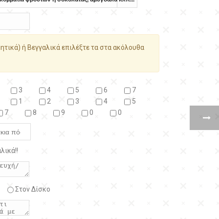
ητικά) ή Βεγγαλικά επιλέξτε τα στα ακόλουθα
3
4
5
6
7
1
2
3
4
5
7
8
9
0
0
λικά!!
Στον Δίσκο