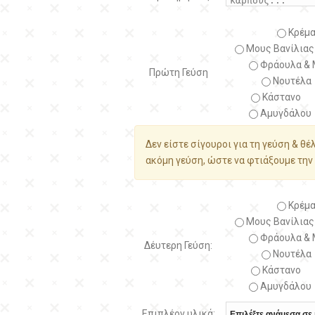
Κρέμα
Μους Βανίλιας
Φράουλα & 
Πρώτη Γεύση
Νουτέλα
Κάστανο
Αμυγδάλου
Δεν είστε σίγουροι για τη γεύση & θέ
ακόμη γεύση, ώστε να φτιάξουμε την 
Κρέμα
Μους Βανίλιας
Φράουλα & 
Δέυτερη Γεύση:
Νουτέλα
Κάστανο
Αμυγδάλου
Επιπλέον υλικά: