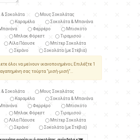
 & Σοκολάτα
Μους Σοκολάτας
Καραμέλα
Σοκολάτα & Μπανάνα
Μπανάνα
Φερρέρο
Μπισκότο
Μπλακ Φόρεστ
Τιραμισού
Λίλα Πάουσε
Μπίτερ Σοκολάτα
Σεράνο
Σοκολάτα (με Στέβια)
λετε όλοι να μείνουν ικανοποιημένοι; Επιλέξτε 1
αγαπημένη σας τούρτα "μισή-μισή"...
 & Σοκολάτα
Μους Σοκολάτας
Καραμέλα
Σοκολάτα & Μπανάνα
Μπανάνα
Φερρέρο
Μπισκότο
Μπλακ Φόρεστ
Τιραμισού
Λίλα Πάουσε
Μπίτερ Σοκολάτα
Σεράνο
Σοκολάτα (με Στέβια)