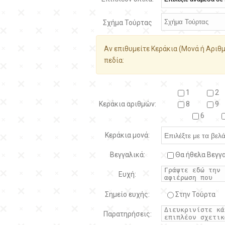
Σχήμα Τούρτας
Αν επιθυμείτε Κεράκια (Μονά ή Αριθμ
πεδία:
1
2
Κεράκια αριθμών:
8
9
6
Κεράκια μονά:
Βεγγαλικά:
Θα ήθελα Βεγγα
Ευχή:
Σημείο ευχής:
Στην Τούρτα
Παρατηρήσεις: