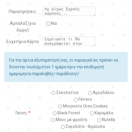
Παρατηρήσεις:
Αμπαλάζ (για
Ναι
δώρο):
Ευχετήρια Κάρτα:
Για την άρτια εξυπηρέτησή σας, οι παραγγελίες πρέπει να
δίνονται τουλάχιστον 1 ημέρα πριν την επιθυμητή
ημερομηνία παραλαβής/ παράδοσης!
Σοκολατίνα
Αμυγδάλου
Ferrero
Μπισκότο Oreo Cookies
Γεύση:
*
Black Forest
Kαραμέλα
Μους με φρούτα
Nutella
Σοκολάτα - Φράουλα