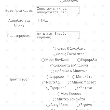
Κάστανο
Ευχετήρια Κάρτα:
Αμπαλάζ (για
Ναι
δώρο):
Παρατηρήσεις:
Κρέμα & Σοκολάτα
Μους Σοκολάτας
Μους Βανίλιας
Καραμέλα
Σοκολάτα & Μπανάνα
Φράουλα & Μπανάνα
Φερρέρο
Μπισκότο
Πρώτη Γεύση
Νουτέλα
Μπλακ Φόρεστ
Τιραμισού
Κάστανο
Λίλα Πάουσε
Μπίτερ Σοκολάτα
Αμυγδάλου
Σεράνο