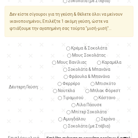
Σοκολάτα (με Στέβια)
Δεν είστε σίγουροι για τη γεύση & θέλετε όλοι να μείνουν
ικανοποιημένοι; Επιλέξτε 1 ακόμη γεύση, ώστε να
φτιάξουμε την αγαπημένη σας τούρτα "μισή-μισή"...
Κρέμα & Σοκολάτα
Μους Σοκολάτας
Μους Βανίλιας
Καραμέλα
Σοκολάτα & Μπανάνα
Φράουλα & Μπανάνα
Φερρέρο
Μπισκότο
Δέυτερη Γεύση:
Νουτέλα
Μπλακ Φόρεστ
Τιραμισού
Κάστανο
Λίλα Πάουσε
Μπίτερ Σοκολάτα
Αμυγδάλου
Σεράνο
Σοκολάτα (με Στέβια)