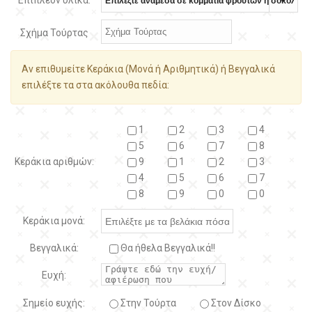
Επιπλέον υλικά:
Σχήμα Τούρτας
Αν επιθυμείτε Κεράκια (Μονά ή Αριθμητικά) ή Βεγγαλικά
επιλέξτε τα στα ακόλουθα πεδία:
1
2
3
4
5
6
7
8
Κεράκια αριθμών:
9
1
2
3
4
5
6
7
8
9
0
0
Κεράκια μονά:
Βεγγαλικά:
Θα ήθελα Βεγγαλικά!!
Ευχή:
Σημείο ευχής:
Στην Τούρτα
Στον Δίσκο