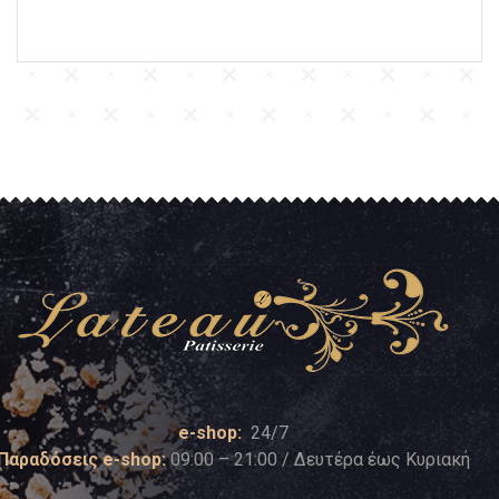
e-shop:
24/7
Παραδόσεις e-shop:
09:00 – 21:00 / Δευτέρα έως Κυριακή