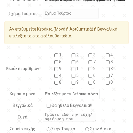
Σχήμα Τούρτας
Αν επιθυμείτε Κεράκια (Μονά ή Αριθμητικά) ή Βεγγαλικά
επιλέξτε τα στα ακόλουθα πεδία:
1
2
3
4
5
6
7
8
Κεράκια αριθμών:
9
1
2
3
4
5
6
7
8
9
0
0
Κεράκια μονά:
Βεγγαλικά:
Θα ήθελα Βεγγαλικά!!
Ευχή:
Σημείο ευχής:
Στην Τούρτα
Στον Δίσκο