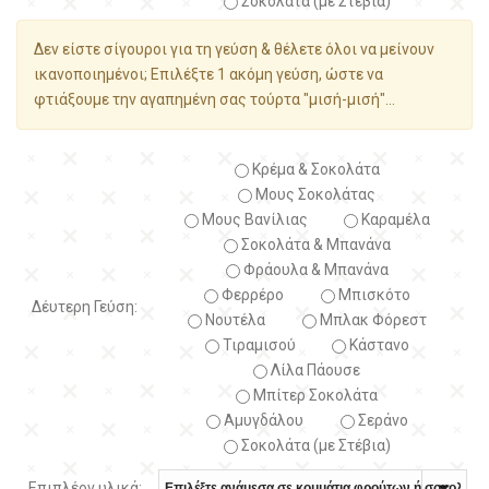
Σοκολάτα (με Στέβια)
Δεν είστε σίγουροι για τη γεύση & θέλετε όλοι να μείνουν
ικανοποιημένοι; Επιλέξτε 1 ακόμη γεύση, ώστε να
φτιάξουμε την αγαπημένη σας τούρτα "μισή-μισή"...
Κρέμα & Σοκολάτα
Μους Σοκολάτας
Μους Βανίλιας
Καραμέλα
Σοκολάτα & Μπανάνα
Φράουλα & Μπανάνα
Φερρέρο
Μπισκότο
Δέυτερη Γεύση:
Νουτέλα
Μπλακ Φόρεστ
Τιραμισού
Κάστανο
Λίλα Πάουσε
Μπίτερ Σοκολάτα
Αμυγδάλου
Σεράνο
Σοκολάτα (με Στέβια)
Επιπλέον υλικά: