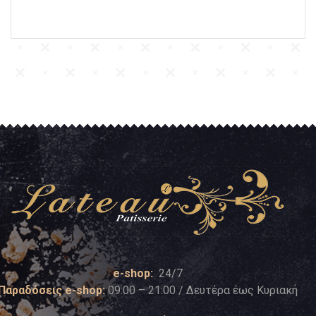
e-shop:
24/7
Παραδόσεις e-shop:
09:00 – 21:00 / Δευτέρα έως Κυριακή