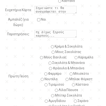
Κάστανο
Ευχετήρια Κάρτα:
Αμπαλάζ (για
Ναι
δώρο):
Παρατηρήσεις:
Κρέμα & Σοκολάτα
Μους Σοκολάτας
Μους Βανίλιας
Καραμέλα
Σοκολάτα & Μπανάνα
Φράουλα & Μπανάνα
Φερρέρο
Μπισκότο
Πρώτη Γεύση
Νουτέλα
Μπλακ Φόρεστ
Τιραμισού
Κάστανο
Λίλα Πάουσε
Μπίτερ Σοκολάτα
Αμυγδάλου
Σεράνο