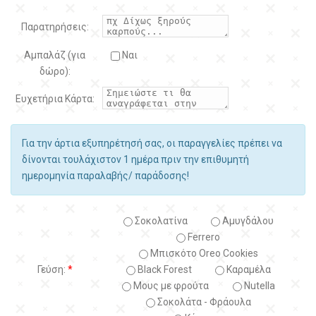
Παρατηρήσεις:
Αμπαλάζ (για
Ναι
δώρο):
Ευχετήρια Κάρτα:
Για την άρτια εξυπηρέτησή σας, οι παραγγελίες πρέπει να
δίνονται τουλάχιστον 1 ημέρα πριν την επιθυμητή
ημερομηνία παραλαβής/ παράδοσης!
Σοκολατίνα
Αμυγδάλου
Ferrero
Μπισκότο Oreo Cookies
Γεύση:
*
Black Forest
Kαραμέλα
Μους με φρούτα
Nutella
Σοκολάτα - Φράουλα