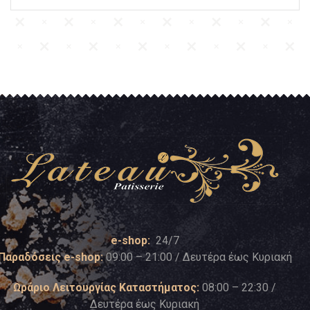
e-shop:
24/7
Παραδόσεις e-shop:
09:00 – 21:00 / Δευτέρα έως Κυριακή
Ωράριο Λειτουργίας Καταστήματος:
08:00 – 22:30 /
Δευτέρα έως Κυριακή