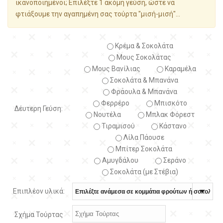
ικανοποιημένοι; Επιλέξτε 1 ακόμη γεύση, ώστε να
φτιάξουμε την αγαπημένη σας τούρτα "μισή-μισή"...
Κρέμα & Σοκολάτα
Μους Σοκολάτας
Μους Βανίλιας
Καραμέλα
Σοκολάτα & Μπανάνα
Φράουλα & Μπανάνα
Φερρέρο
Μπισκότο
Δέυτερη Γεύση:
Νουτέλα
Μπλακ Φόρεστ
Τιραμισού
Κάστανο
Λίλα Πάουσε
Μπίτερ Σοκολάτα
Αμυγδάλου
Σεράνο
Σοκολάτα (με Στέβια)
Επιπλέον υλικά:
Σχήμα Τούρτας