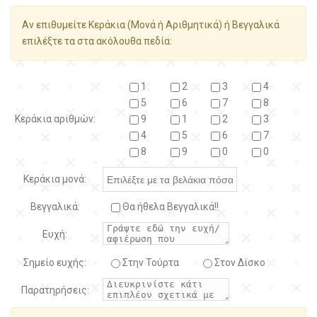
Αν επιθυμείτε Κεράκια (Μονά ή Αριθμητικά) ή Βεγγαλικά
επιλέξτε τα στα ακόλουθα πεδία:
1
2
3
4
5
6
7
8
Κεράκια αριθμών:
9
1
2
3
4
5
6
7
8
9
0
0
Κεράκια μονά:
Βεγγαλικά:
Θα ήθελα Βεγγαλικά!!
Ευχή:
Σημείο ευχής:
Στην Τούρτα
Στον Δίσκο
Παρατηρήσεις: