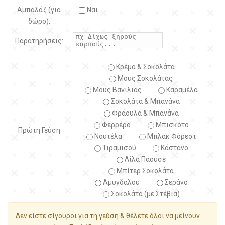
Αμπαλάζ (για
Ναι
δώρο):
Παρατηρήσεις:
Κρέμα & Σοκολάτα
Μους Σοκολάτας
Μους Βανίλιας
Καραμέλα
Σοκολάτα & Μπανάνα
Φράουλα & Μπανάνα
Φερρέρο
Μπισκότο
Πρώτη Γεύση
Νουτέλα
Μπλακ Φόρεστ
Τιραμισού
Κάστανο
Λίλα Πάουσε
Μπίτερ Σοκολάτα
Αμυγδάλου
Σεράνο
Σοκολάτα (με Στέβια)
Δεν είστε σίγουροι για τη γεύση & θέλετε όλοι να μείνουν