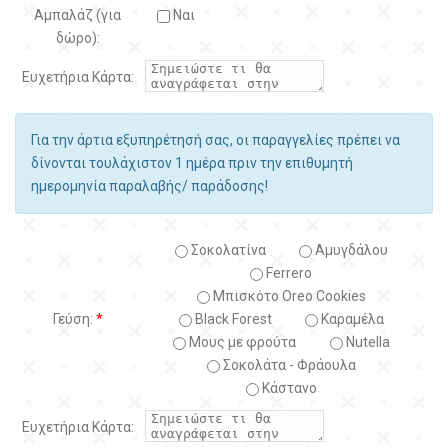
Αμπαλάζ (για
Ναι
δώρο):
Ευχετήρια Κάρτα:
Για την άρτια εξυπηρέτησή σας, οι παραγγελίες πρέπει να
δίνονται τουλάχιστον 1 ημέρα πριν την επιθυμητή
ημερομηνία παραλαβής/ παράδοσης!
Σοκολατίνα
Αμυγδάλου
Ferrero
Μπισκότο Oreo Cookies
Γεύση:
*
Black Forest
Kαραμέλα
Μους με φρούτα
Nutella
Σοκολάτα - Φράουλα
Κάστανο
Ευχετήρια Κάρτα: