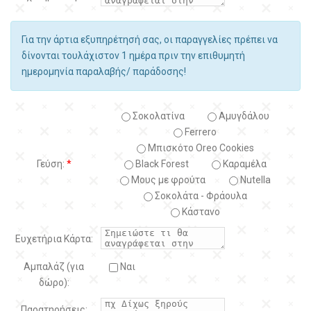
Για την άρτια εξυπηρέτησή σας, οι παραγγελίες πρέπει να
δίνονται τουλάχιστον 1 ημέρα πριν την επιθυμητή
ημερομηνία παραλαβής/ παράδοσης!
Σοκολατίνα
Αμυγδάλου
Ferrero
Μπισκότο Oreo Cookies
Γεύση:
*
Black Forest
Kαραμέλα
Μους με φρούτα
Nutella
Σοκολάτα - Φράουλα
Κάστανο
Ευχετήρια Κάρτα:
Αμπαλάζ (για
Ναι
δώρο):
Παρατηρήσεις: