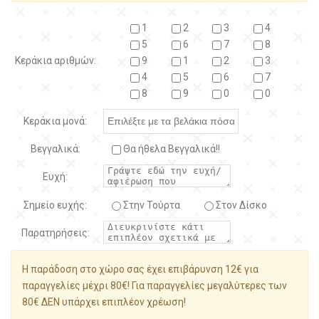
1
2
3
4
5
6
7
8
Κεράκια αριθμών:
9
1
2
3
4
5
6
7
8
9
0
0
Κεράκια μονά:
Βεγγαλικά:
Θα ήθελα Βεγγαλικά!!
Ευχή:
Σημείο ευχής:
Στην Τούρτα
Στον Δίσκο
Παρατηρήσεις:
Η παράδοση στο χώρο σας έχει επιβάρυνση 12€ για
παραγγελίες μέχρι 80€! Για παραγγελίες μεγαλύτερες των
80€ ΔΕΝ υπάρχει επιπλέον χρέωση!