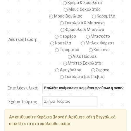
Κρέμα & Σοκολάτα
Μους Σοκολάτας
Μους Βανίλιας
Καραμέλα
Σοκολάτα & Μπανάνα
Φράουλα & Μπανάνα
Φερρέρο
Μπισκότο
Δέυτερη Γεύση:
Νουτέλα
Μπλακ Φόρεστ
Τιραμισού
Κάστανο
Λίλα Πάουσε
Μπίτερ Σοκολάτα
Αμυγδάλου
Σεράνο
Σοκολάτα (με Στέβια)
Επιπλέον υλικά:
Σχήμα Τούρτας
Αν επιθυμείτε Κεράκια (Μονά ή Αριθμητικά) ή Βεγγαλικά
επιλέξτε τα στα ακόλουθα πεδία: