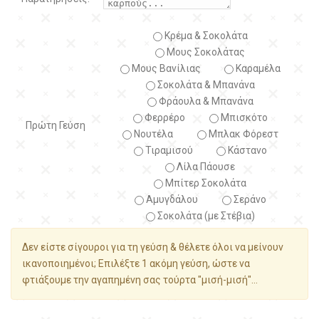
Κρέμα & Σοκολάτα
Μους Σοκολάτας
Μους Βανίλιας
Καραμέλα
Σοκολάτα & Μπανάνα
Φράουλα & Μπανάνα
Φερρέρο
Μπισκότο
Πρώτη Γεύση
Νουτέλα
Μπλακ Φόρεστ
Τιραμισού
Κάστανο
Λίλα Πάουσε
Μπίτερ Σοκολάτα
Αμυγδάλου
Σεράνο
Σοκολάτα (με Στέβια)
Δεν είστε σίγουροι για τη γεύση & θέλετε όλοι να μείνουν
ικανοποιημένοι; Επιλέξτε 1 ακόμη γεύση, ώστε να
φτιάξουμε την αγαπημένη σας τούρτα "μισή-μισή"...