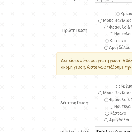
Κρέμα
Μους Βανίλιας
Φράουλα & 
Πρώτη Γεύση
Νουτέλα
Κάστανο
Αμυγδάλου
Δεν είστε σίγουροι για τη γεύση & θέ
ακόμη γεύση, ώστε να φτιάξουμε την 
Κρέμα
Μους Βανίλιας
Φράουλα & 
Δέυτερη Γεύση:
Νουτέλα
Κάστανο
Αμυγδάλου
Επιπλέον υλικά: