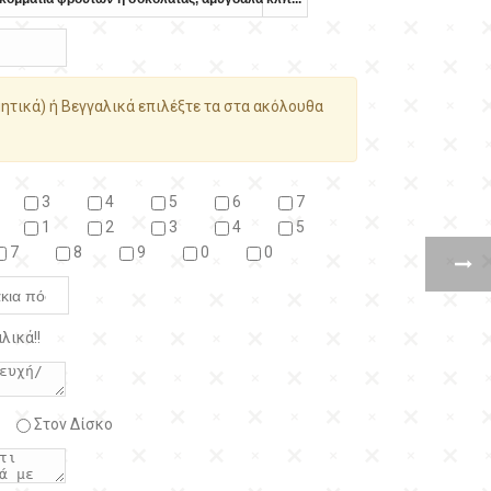
ητικά) ή Βεγγαλικά επιλέξτε τα στα ακόλουθα
3
4
5
6
7
1
2
3
4
5
7
8
9
0
0
λικά!!
Στον Δίσκο