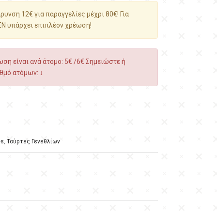
υνση 12€ για παραγγελίες μέχρι 80€! Για
ΕΝ υπάρχει επιπλέον χρέωση!
ση είναι ανά άτομο: 5€ /6€ Σημειώστε ή
θμό ατόμων: ↓
es
,
Τούρτες Γενεθλίων