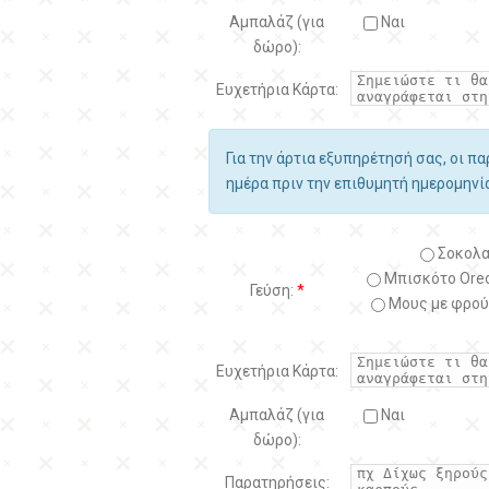
Αμπαλάζ (για
Ναι
δώρο):
Ευχετήρια Κάρτα:
Για την άρτια εξυπηρέτησή σας, οι π
ημέρα πριν την επιθυμητή ημερομην
Σοκολα
Μπισκότο Oreo
Γεύση:
*
Μους με φρού
Ευχετήρια Κάρτα:
Αμπαλάζ (για
Ναι
δώρο):
Παρατηρήσεις: