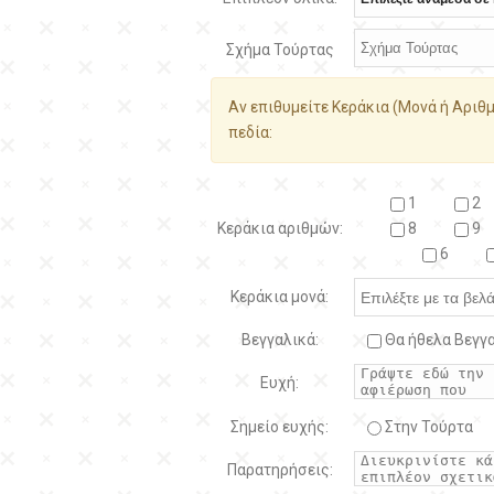
Σχήμα Τούρτας
Αν επιθυμείτε Κεράκια (Μονά ή Αριθμ
πεδία:
1
2
Κεράκια αριθμών:
8
9
6
Κεράκια μονά:
Βεγγαλικά:
Θα ήθελα Βεγγα
Ευχή:
Σημείο ευχής:
Στην Τούρτα
Παρατηρήσεις: