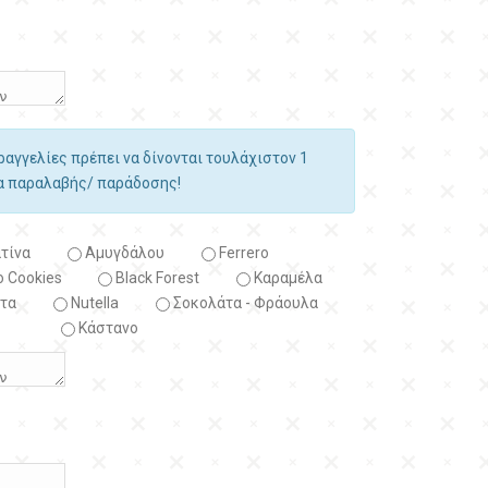
αραγγελίες πρέπει να δίνονται τουλάχιστον 1
ία παραλαβής/ παράδοσης!
τίνα
Αμυγδάλου
Ferrero
 Cookies
Black Forest
Kαραμέλα
τα
Nutella
Σοκολάτα - Φράουλα
Κάστανο