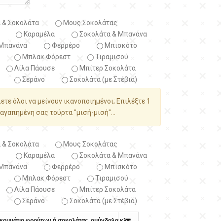
 & Σοκολάτα
Μους Σοκολάτας
Καραμέλα
Σοκολάτα & Μπανάνα
Μπανάνα
Φερρέρο
Μπισκότο
Μπλακ Φόρεστ
Τιραμισού
Λίλα Πάουσε
Μπίτερ Σοκολάτα
Σεράνο
Σοκολάτα (με Στέβια)
λετε όλοι να μείνουν ικανοποιημένοι; Επιλέξτε 1
αγαπημένη σας τούρτα "μισή-μισή"...
 & Σοκολάτα
Μους Σοκολάτας
Καραμέλα
Σοκολάτα & Μπανάνα
Μπανάνα
Φερρέρο
Μπισκότο
Μπλακ Φόρεστ
Τιραμισού
Λίλα Πάουσε
Μπίτερ Σοκολάτα
Σεράνο
Σοκολάτα (με Στέβια)