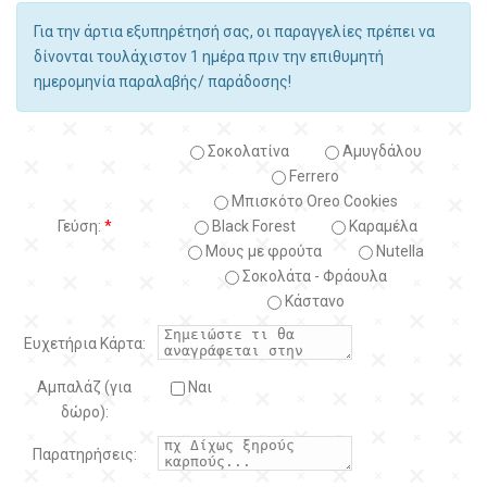
Για την άρτια εξυπηρέτησή σας, οι παραγγελίες πρέπει να
δίνονται τουλάχιστον 1 ημέρα πριν την επιθυμητή
ημερομηνία παραλαβής/ παράδοσης!
Σοκολατίνα
Αμυγδάλου
Ferrero
Μπισκότο Oreo Cookies
Γεύση:
*
Black Forest
Kαραμέλα
Μους με φρούτα
Nutella
Σοκολάτα - Φράουλα
Κάστανο
Ευχετήρια Κάρτα:
Αμπαλάζ (για
Ναι
δώρο):
Παρατηρήσεις: