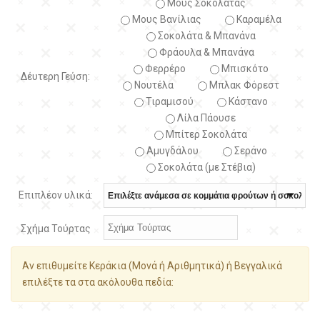
Μους Σοκολάτας
Μους Βανίλιας
Καραμέλα
Σοκολάτα & Μπανάνα
Φράουλα & Μπανάνα
Φερρέρο
Μπισκότο
Δέυτερη Γεύση:
Νουτέλα
Μπλακ Φόρεστ
Τιραμισού
Κάστανο
Λίλα Πάουσε
Μπίτερ Σοκολάτα
Αμυγδάλου
Σεράνο
Σοκολάτα (με Στέβια)
Επιπλέον υλικά:
Σχήμα Τούρτας
Αν επιθυμείτε Κεράκια (Μονά ή Αριθμητικά) ή Βεγγαλικά
επιλέξτε τα στα ακόλουθα πεδία: