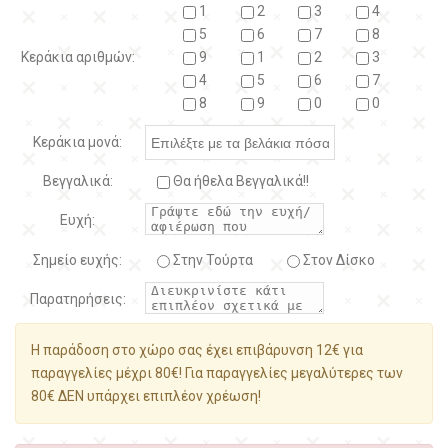
1
2
3
4
5
6
7
8
Κεράκια αριθμών:
9
1
2
3
4
5
6
7
8
9
0
0
Κεράκια μονά:
Βεγγαλικά:
Θα ήθελα Βεγγαλικά!!
Ευχή:
Σημείο ευχής:
Στην Τούρτα
Στον Δίσκο
Παρατηρήσεις:
Η παράδοση στο χώρο σας έχει επιβάρυνση 12€ για
παραγγελίες μέχρι 80€! Για παραγγελίες μεγαλύτερες των
80€ ΔΕΝ υπάρχει επιπλέον χρέωση!