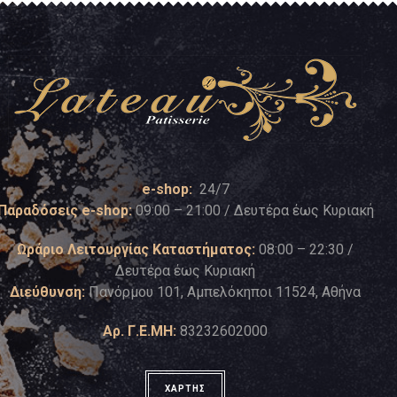
e-shop:
24/7
Παραδόσεις e-shop:
09:00 – 21:00 / Δευτέρα έως Κυριακή
Ωράριο Λειτουργίας Καταστήματος:
08:00 – 22:30 /
Δευτέρα έως Κυριακή
Διεύθυνση:
Πανόρμου 101, Αμπελόκηποι 11524, Αθήνα
Αρ. Γ.Ε.ΜΗ:
83232602000
ΧΑΡΤΗΣ