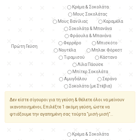
Κρέμα & Σοκολάτα
Μους Σοκολάτας
Μους Βανίλιας
Καραμέλα
Σοκολάτα & Μπανάνα
Φράουλα & Μπανάνα
Φερρέρο
Μπισκότο
Πρώτη Γεύση
Νουτέλα
Μπλακ Φόρεστ
Τιραμισού
Κάστανο
Λίλα Πάουσε
Μπίτερ Σοκολάτα
Αμυγδάλου
Σεράνο
Σοκολάτα (με Στέβια)
Δεν είστε σίγουροι για τη γεύση & θέλετε όλοι να μείνουν
ικανοποιημένοι; Επιλέξτε 1 ακόμη γεύση, ώστε να
φτιάξουμε την αγαπημένη σας τούρτα "μισή-μισή"...
Κρέμα & Σοκολάτα