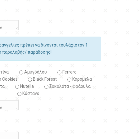
αραγγελίες πρέπει να δίνονται τουλάχιστον 1
ία παραλαβής/ παράδοσης!
τίνα
Αμυγδάλου
Ferrero
 Cookies
Black Forest
Kαραμέλα
τα
Nutella
Σοκολάτα - Φράουλα
Κάστανο