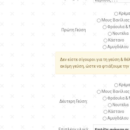
Κρέμα
Μους Βανίλιας
Φράουλα & 
Πρώτη Γεύση
Νουτέλα
Κάστανο
Αμυγδάλου
Δεν είστε σίγουροι για τη γεύση & θέ
ακόμη γεύση, ώστε να φτιάξουμε την 
Κρέμα
Μους Βανίλιας
Φράουλα & 
Δέυτερη Γεύση:
Νουτέλα
Κάστανο
Αμυγδάλου
Επιπλέον υλικά: