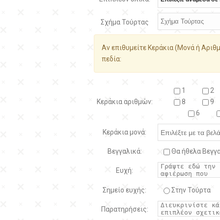
Σχήμα Τούρτας
Αν επιθυμείτε Κεράκια (Μονά ή Αριθμ
πεδία:
1
2
Κεράκια αριθμών:
8
9
6
Κεράκια μονά:
Βεγγαλικά:
Θα ήθελα Βεγγα
Ευχή:
Σημείο ευχής:
Στην Τούρτα
Παρατηρήσεις: