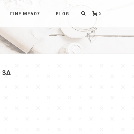
0
ΓΊΝΕ ΜΈΛΟΣ
BLOG
 3Δ