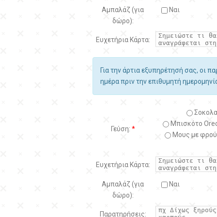
Αμπαλάζ (για
Ναι
δώρο):
Ευχετήρια Κάρτα:
Για την άρτια εξυπηρέτησή σας, οι π
ημέρα πριν την επιθυμητή ημερομην
Σοκολα
Μπισκότο Oreo
Γεύση:
*
Μους με φρού
Ευχετήρια Κάρτα:
Αμπαλάζ (για
Ναι
δώρο):
Παρατηρήσεις: