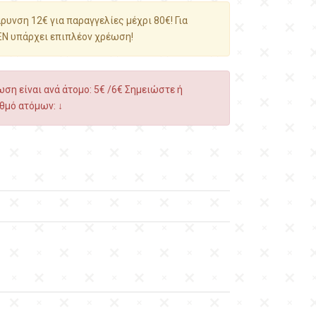
υνση 12€ για παραγγελίες μέχρι 80€! Για
ΕΝ υπάρχει επιπλέον χρέωση!
ση είναι ανά άτομο: 5€ /6€ Σημειώστε ή
θμό ατόμων: ↓