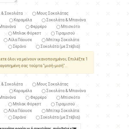
 & Σοκολάτα
Μους Σοκολάτας
Καραμέλα
Σοκολάτα & Μπανάνα
Μπανάνα
Φερρέρο
Μπισκότο
Μπλακ Φόρεστ
Τιραμισού
Λίλα Πάουσε
Μπίτερ Σοκολάτα
Σεράνο
Σοκολάτα (με Στέβια)
λετε όλοι να μείνουν ικανοποιημένοι; Επιλέξτε 1
αγαπημένη σας τούρτα "μισή-μισή"...
 & Σοκολάτα
Μους Σοκολάτας
Καραμέλα
Σοκολάτα & Μπανάνα
Μπανάνα
Φερρέρο
Μπισκότο
Μπλακ Φόρεστ
Τιραμισού
Λίλα Πάουσε
Μπίτερ Σοκολάτα
Σεράνο
Σοκολάτα (με Στέβια)