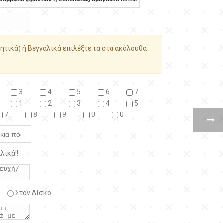
ητικά) ή Βεγγαλικά επιλέξτε τα στα ακόλουθα
3
4
5
6
7
1
2
3
4
5
7
8
9
0
0
λικά!!
Στον Δίσκο