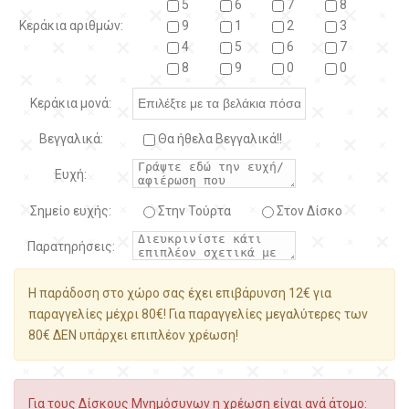
5
6
7
8
Κεράκια αριθμών:
9
1
2
3
4
5
6
7
8
9
0
0
Κεράκια μονά:
Βεγγαλικά:
Θα ήθελα Βεγγαλικά!!
Ευχή:
Σημείο ευχής:
Στην Τούρτα
Στον Δίσκο
Παρατηρήσεις:
Η παράδοση στο χώρο σας έχει επιβάρυνση 12€ για
παραγγελίες μέχρι 80€! Για παραγγελίες μεγαλύτερες των
80€ ΔΕΝ υπάρχει επιπλέον χρέωση!
Για τους Δίσκους Μνημόσυνων η χρέωση είναι ανά άτομο: