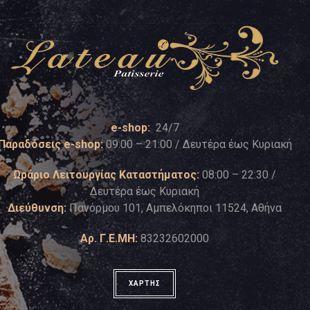
e-shop:
24/7
Παραδόσεις e-shop:
09:00 – 21:00 / Δευτέρα έως Κυριακή
Ωράριο Λειτουργίας Καταστήματος:
08:00 – 22:30 /
Δευτέρα έως Κυριακή
Διεύθυνση:
Πανόρμου 101, Αμπελόκηποι 11524, Αθήνα
Αρ. Γ.Ε.ΜΗ:
83232602000
ΧΑΡΤΗΣ