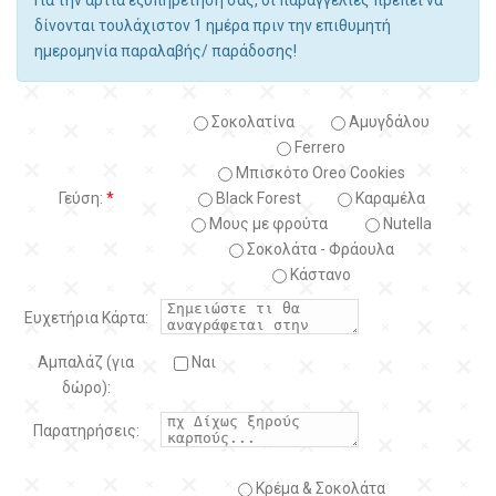
δίνονται τουλάχιστον 1 ημέρα πριν την επιθυμητή
ημερομηνία παραλαβής/ παράδοσης!
Σοκολατίνα
Αμυγδάλου
Ferrero
Μπισκότο Oreo Cookies
Γεύση:
*
Black Forest
Kαραμέλα
Μους με φρούτα
Nutella
Σοκολάτα - Φράουλα
Κάστανο
Ευχετήρια Κάρτα:
Αμπαλάζ (για
Ναι
δώρο):
Παρατηρήσεις:
Κρέμα & Σοκολάτα