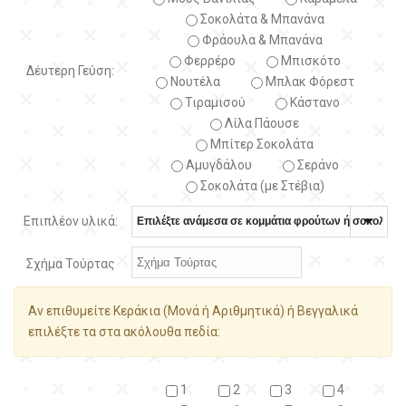
Σοκολάτα & Μπανάνα
Φράουλα & Μπανάνα
Φερρέρο
Μπισκότο
Δέυτερη Γεύση:
Νουτέλα
Μπλακ Φόρεστ
Τιραμισού
Κάστανο
Λίλα Πάουσε
Μπίτερ Σοκολάτα
Αμυγδάλου
Σεράνο
Σοκολάτα (με Στέβια)
Επιπλέον υλικά:
Σχήμα Τούρτας
Αν επιθυμείτε Κεράκια (Μονά ή Αριθμητικά) ή Βεγγαλικά
επιλέξτε τα στα ακόλουθα πεδία:
1
2
3
4