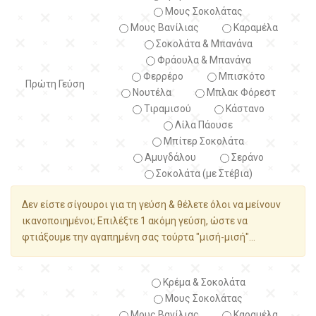
Μους Σοκολάτας
Μους Βανίλιας
Καραμέλα
Σοκολάτα & Μπανάνα
Φράουλα & Μπανάνα
Φερρέρο
Μπισκότο
Πρώτη Γεύση
Νουτέλα
Μπλακ Φόρεστ
Τιραμισού
Κάστανο
Λίλα Πάουσε
Μπίτερ Σοκολάτα
Αμυγδάλου
Σεράνο
Σοκολάτα (με Στέβια)
Δεν είστε σίγουροι για τη γεύση & θέλετε όλοι να μείνουν
ικανοποιημένοι; Επιλέξτε 1 ακόμη γεύση, ώστε να
φτιάξουμε την αγαπημένη σας τούρτα "μισή-μισή"...
Κρέμα & Σοκολάτα
Μους Σοκολάτας
Μους Βανίλιας
Καραμέλα