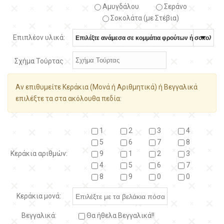
Αμυγδάλου
Σεράνο
Σοκολάτα (με Στέβια)
Επιπλέον υλικά:
Σχήμα Τούρτας
Αν επιθυμείτε Κεράκια (Μονά ή Αριθμητικά) ή Βεγγαλικά
επιλέξτε τα στα ακόλουθα πεδία:
1
2
3
4
5
6
7
8
Κεράκια αριθμών:
9
1
2
3
4
5
6
7
8
9
0
0
Κεράκια μονά:
Βεγγαλικά:
Θα ήθελα Βεγγαλικά!!