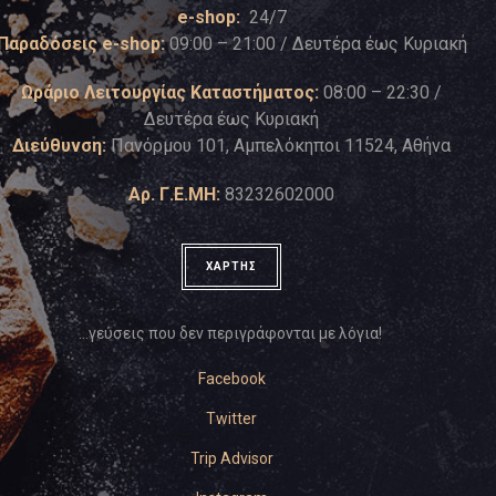
e-shop:
24/7
Παραδόσεις e-shop:
09:00 – 21:00 / Δευτέρα έως Κυριακή
Ωράριο Λειτουργίας Καταστήματος:
08:00 – 22:30 /
Δευτέρα έως Κυριακή
Διεύθυνση:
Πανόρμου 101, Αμπελόκηποι 11524, Αθήνα
Αρ. Γ.Ε.ΜΗ:
83232602000
ΧΑΡΤΗΣ
…γεύσεις που δεν περιγράφονται με λόγια!
Facebook
Twitter
Trip Advisor