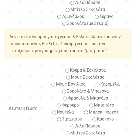
Λίλα Πάουσε
Μπίτερ Σοκολάτα
Αμυγδάλου
Σεράνο
Σοκολάτα (με Στέβια)
Δεν είστε σίγουροι για τη γεύση & θέλετε όλοι να μείνουν
ικανοποιημένοι; Επιλέξτε 1 ακόμη γεύση, ώστε να
φτιάξουμε την αγαπημένη σας τούρτα "μισή-μισή"...
Κρέμα & Σοκολάτα
Μους Σοκολάτας
Μους Βανίλιας
Καραμέλα
Σοκολάτα & Μπανάνα
Φράουλα & Μπανάνα
Φερρέρο
Μπισκότο
Δέυτερη Γεύση:
Νουτέλα
Μπλακ Φόρεστ
Τιραμισού
Κάστανο
Λίλα Πάουσε
Μπίτερ Σοκολάτα