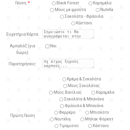
Γεύση:
*
Black Forest
Kαραμέλα
Μους με φρούτα
Nutella
Σοκολάτα - Φράουλα
Κάστανο
Ευχετήρια Κάρτα:
Αμπαλάζ (για
Ναι
δώρο):
Παρατηρήσεις:
Κρέμα & Σοκολάτα
Μους Σοκολάτας
Μους Βανίλιας
Καραμέλα
Σοκολάτα & Μπανάνα
Φράουλα & Μπανάνα
Φερρέρο
Μπισκότο
Πρώτη Γεύση
Νουτέλα
Μπλακ Φόρεστ
Τιραμισού
Κάστανο