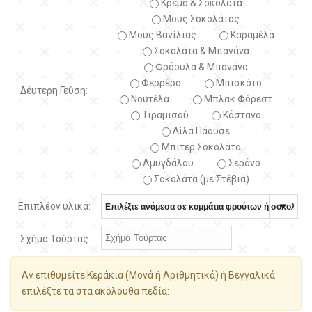
Κρέμα & Σοκολάτα
Μους Σοκολάτας
Μους Βανίλιας
Καραμέλα
Σοκολάτα & Μπανάνα
Φράουλα & Μπανάνα
Φερρέρο
Μπισκότο
Δέυτερη Γεύση:
Νουτέλα
Μπλακ Φόρεστ
Τιραμισού
Κάστανο
Λίλα Πάουσε
Μπίτερ Σοκολάτα
Αμυγδάλου
Σεράνο
Σοκολάτα (με Στέβια)
Επιπλέον υλικά:
Σχήμα Τούρτας
Αν επιθυμείτε Κεράκια (Μονά ή Αριθμητικά) ή Βεγγαλικά
επιλέξτε τα στα ακόλουθα πεδία: