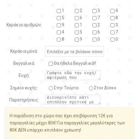
1
2
3
4
5
6
7
8
Κεράκια αριθμών:
9
1
2
3
4
5
6
7
8
9
0
0
Κεράκια μονά:
Βεγγαλικά:
Θα ήθελα Βεγγαλικά!!
Ευχή:
Σημείο ευχής:
Στην Τούρτα
Στον Δίσκο
Παρατηρήσεις:
Η παράδοση στο χώρο σας έχει επιβάρυνση 12€ για
παραγγελίες μέχρι 80€! Για παραγγελίες μεγαλύτερες των
80€ ΔΕΝ υπάρχει επιπλέον χρέωση!