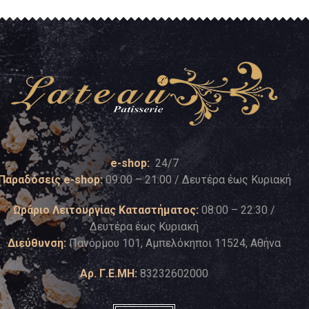
e-shop:
24/7
Παραδόσεις e-shop:
09:00 – 21:00 / Δευτέρα έως Κυριακή
Ωράριο Λειτουργίας Καταστήματος:
08:00 – 22:30 /
Δευτέρα έως Κυριακή
Διεύθυνση:
Πανόρμου 101, Αμπελόκηποι 11524, Αθήνα
Αρ. Γ.Ε.ΜΗ:
83232602000