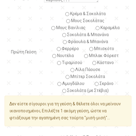
Κρέμα & Σοκολάτα
Μους Σοκολάτας
Μους Βανίλιας
Καραμέλα
Σοκολάτα & Μπανάνα
Φράουλα & Μπανάνα
Φερρέρο
Μπισκότο
Πρώτη Γεύση
Νουτέλα
Μπλακ Φόρεστ
Τιραμισού
Κάστανο
Λίλα Πάουσε
Μπίτερ Σοκολάτα
Αμυγδάλου
Σεράνο
Σοκολάτα (με Στέβια)
Δεν είστε σίγουροι για τη γεύση & θέλετε όλοι να μείνουν
ικανοποιημένοι; Επιλέξτε 1 ακόμη γεύση, ώστε να
φτιάξουμε την αγαπημένη σας τούρτα "μισή-μισή"...