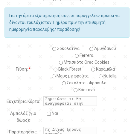
Για την άρτια εξυπηρέτησή σας, οι παραγγελίες πρέπει να
δίνονται τουλάχιστον 1 ημέρα πριν την επιθυμητή
ημερομηνία παραλαβής/ παράδοσης!
Σοκολατίνα
Αμυγδάλου
Ferrero
Μπισκότο Oreo Cookies
Γεύση:
*
Black Forest
Kαραμέλα
Μους με φρούτα
Nutella
Σοκολάτα - Φράουλα
Κάστανο
Ευχετήρια Κάρτα:
Αμπαλάζ (για
Ναι
δώρο):
Παρατηρήσεις: