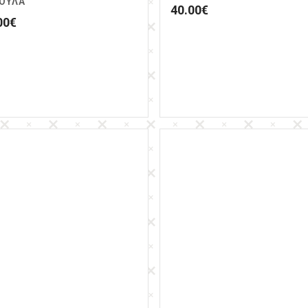
ΟΥΛΑ
40.00
€
00
€