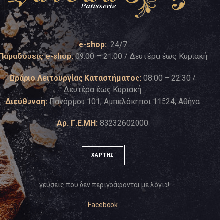
e-shop:
24/7
Παραδόσεις e-shop:
09:00 – 21:00 / Δευτέρα έως Κυριακή
Ωράριο Λειτουργίας Καταστήματος:
08:00 – 22:30 /
Δευτέρα έως Κυριακή
Διεύθυνση:
Πανόρμου 101, Αμπελόκηποι 11524, Αθήνα
Αρ. Γ.Ε.ΜΗ:
83232602000
ΧΑΡΤΗΣ
…γεύσεις που δεν περιγράφονται με λόγια!
Facebook