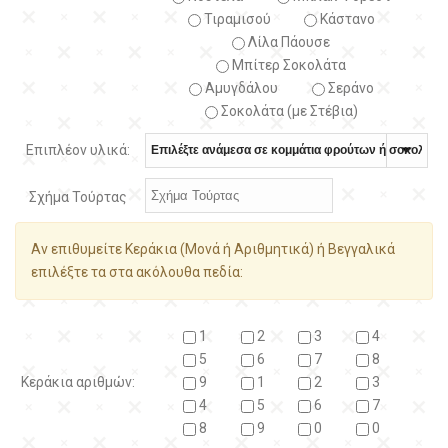
Τιραμισού
Κάστανο
Λίλα Πάουσε
Μπίτερ Σοκολάτα
Αμυγδάλου
Σεράνο
Σοκολάτα (με Στέβια)
Επιπλέον υλικά:
Σχήμα Τούρτας
Αν επιθυμείτε Κεράκια (Μονά ή Αριθμητικά) ή Βεγγαλικά
επιλέξτε τα στα ακόλουθα πεδία:
1
2
3
4
5
6
7
8
Κεράκια αριθμών:
9
1
2
3
4
5
6
7
8
9
0
0