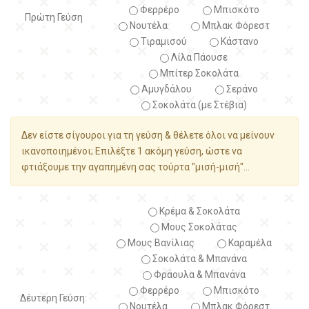
Φερρέρο
Μπισκότο
Πρώτη Γεύση
Νουτέλα
Μπλακ Φόρεστ
Τιραμισού
Κάστανο
Λίλα Πάουσε
Μπίτερ Σοκολάτα
Αμυγδάλου
Σεράνο
Σοκολάτα (με Στέβια)
Δεν είστε σίγουροι για τη γεύση & θέλετε όλοι να μείνουν
ικανοποιημένοι; Επιλέξτε 1 ακόμη γεύση, ώστε να
φτιάξουμε την αγαπημένη σας τούρτα "μισή-μισή"...
Κρέμα & Σοκολάτα
Μους Σοκολάτας
Μους Βανίλιας
Καραμέλα
Σοκολάτα & Μπανάνα
Φράουλα & Μπανάνα
Φερρέρο
Μπισκότο
Δέυτερη Γεύση:
Νουτέλα
Μπλακ Φόρεστ