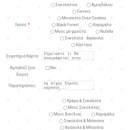
Σοκολατίνα
Αμυγδάλου
Ferrero
Μπισκότο Oreo Cookies
Γεύση:
*
Black Forest
Kαραμέλα
Μους με φρούτα
Nutella
Σοκολάτα - Φράουλα
Κάστανο
Ευχετήρια Κάρτα:
Αμπαλάζ (για
Ναι
δώρο):
Παρατηρήσεις:
Κρέμα & Σοκολάτα
Μους Σοκολάτας
Μους Βανίλιας
Καραμέλα
Σοκολάτα & Μπανάνα
Φράουλα & Μπανάνα