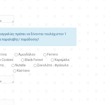
αραγγελίες πρέπει να δίνονται τουλάχιστον 1
ία παραλαβής/ παράδοσης!
τίνα
Αμυγδάλου
Ferrero
 Cookies
Black Forest
Kαραμέλα
τα
Nutella
Σοκολάτα - Φράουλα
Κάστανο