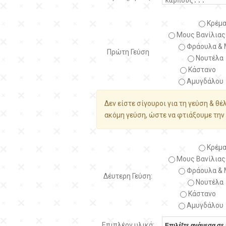
Κρέμα
Μους Βανίλιας
Φράουλα & 
Πρώτη Γεύση
Νουτέλα
Κάστανο
Αμυγδάλου
Δεν είστε σίγουροι για τη γεύση & θέ
ακόμη γεύση, ώστε να φτιάξουμε την 
Κρέμα
Μους Βανίλιας
Φράουλα & 
Δέυτερη Γεύση:
Νουτέλα
Κάστανο
Αμυγδάλου
Επιπλέον υλικά: