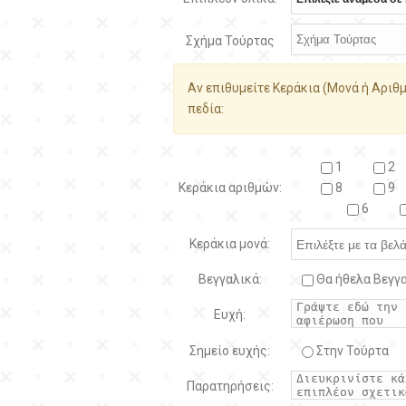
Σχήμα Τούρτας
Αν επιθυμείτε Κεράκια (Μονά ή Αριθμ
πεδία:
1
2
Κεράκια αριθμών:
8
9
6
Κεράκια μονά:
Βεγγαλικά:
Θα ήθελα Βεγγα
Ευχή:
Σημείο ευχής:
Στην Τούρτα
Παρατηρήσεις: