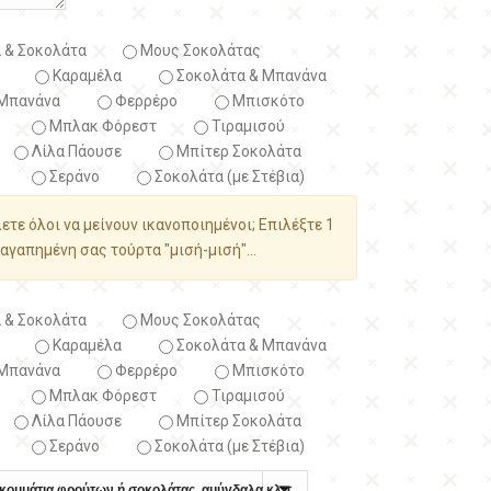
 & Σοκολάτα
Μους Σοκολάτας
Καραμέλα
Σοκολάτα & Μπανάνα
Μπανάνα
Φερρέρο
Μπισκότο
Μπλακ Φόρεστ
Τιραμισού
Λίλα Πάουσε
Μπίτερ Σοκολάτα
Σεράνο
Σοκολάτα (με Στέβια)
λετε όλοι να μείνουν ικανοποιημένοι; Επιλέξτε 1
αγαπημένη σας τούρτα "μισή-μισή"...
 & Σοκολάτα
Μους Σοκολάτας
Καραμέλα
Σοκολάτα & Μπανάνα
Μπανάνα
Φερρέρο
Μπισκότο
Μπλακ Φόρεστ
Τιραμισού
Λίλα Πάουσε
Μπίτερ Σοκολάτα
Σεράνο
Σοκολάτα (με Στέβια)