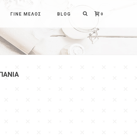
0
ΓΊΝΕ ΜΈΛΟΣ
BLOG
ΜΠΆΝΙΑ