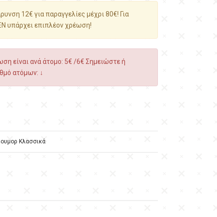
υνση 12€ για παραγγελίες μέχρι 80€! Για
ΕΝ υπάρχει επιπλέον χρέωση!
ση είναι ανά άτομο: 5€ /6€ Σημειώστε ή
θμό ατόμων: ↓
ιουμορ Κλασσικά