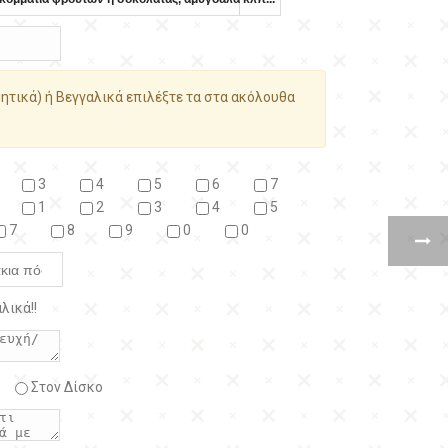
ητικά) ή Βεγγαλικά επιλέξτε τα στα ακόλουθα
3
4
5
6
7
1
2
3
4
5
7
8
9
0
0
λικά!!
Στον Δίσκο