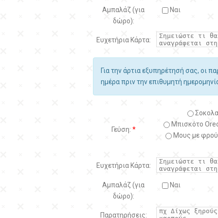
Αμπαλάζ (για
Ναι
δώρο):
Ευχετήρια Κάρτα:
Για την άρτια εξυπηρέτησή σας, οι π
ημέρα πριν την επιθυμητή ημερομην
Σοκολα
Μπισκότο Oreo
Γεύση:
*
Μους με φρού
Ευχετήρια Κάρτα:
Αμπαλάζ (για
Ναι
δώρο):
Παρατηρήσεις: