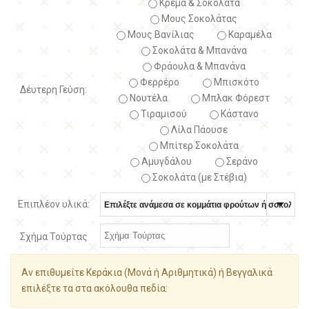
Κρέμα & Σοκολάτα
Μους Σοκολάτας
Μους Βανίλιας
Καραμέλα
Σοκολάτα & Μπανάνα
Φράουλα & Μπανάνα
Φερρέρο
Μπισκότο
Δέυτερη Γεύση:
Νουτέλα
Μπλακ Φόρεστ
Τιραμισού
Κάστανο
Λίλα Πάουσε
Μπίτερ Σοκολάτα
Αμυγδάλου
Σεράνο
Σοκολάτα (με Στέβια)
Επιπλέον υλικά:
Σχήμα Τούρτας
Αν επιθυμείτε Κεράκια (Μονά ή Αριθμητικά) ή Βεγγαλικά
επιλέξτε τα στα ακόλουθα πεδία: