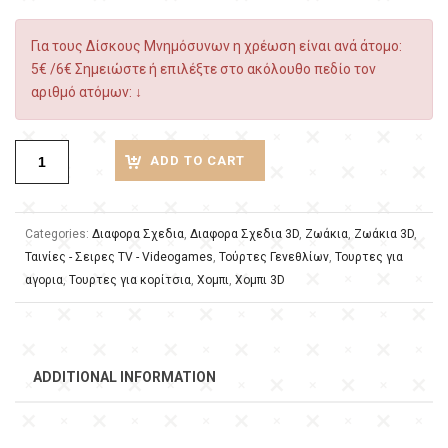
Για τους Δίσκους Μνημόσυνων η χρέωση είναι ανά άτομο:
5€ /6€ Σημειώστε ή επιλέξτε στο ακόλουθο πεδίο τον
αριθμό ατόμων: ↓
ADD TO CART
Categories:
Διαφορα Σχεδια
,
Διαφορα Σχεδια 3D
,
Ζωάκια
,
Ζωάκια 3D
,
Ταινίες - Σειρες TV - Videogames
,
Τούρτες Γενεθλίων
,
Τουρτες για
αγορια
,
Τουρτες για κορίτσια
,
Χομπι
,
Χομπι 3D
ADDITIONAL INFORMATION