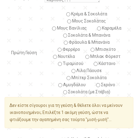
Κρέμα & Σοκολάτα
Μους Σοκολάτας
Μους Βανίλιας
Καραμέλα
Σοκολάτα & Μπανάνα
Φράουλα & Μπανάνα
Φερρέρο
Μπισκότο
Πρώτη Γεύση
Νουτέλα
Μπλακ Φόρεστ
Τιραμισού
Κάστανο
Λίλα Πάουσε
Μπίτερ Σοκολάτα
Αμυγδάλου
Σεράνο
Σοκολάτα (με Στέβια)
Δεν είστε σίγουροι για τη γεύση & θέλετε όλοι να μείνουν
ικανοποιημένοι; Επιλέξτε 1 ακόμη γεύση, ώστε να
φτιάξουμε την αγαπημένη σας τούρτα "μισή-μισή"...