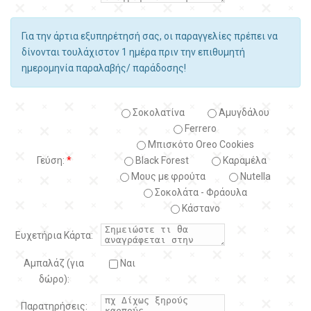
Για την άρτια εξυπηρέτησή σας, οι παραγγελίες πρέπει να
δίνονται τουλάχιστον 1 ημέρα πριν την επιθυμητή
ημερομηνία παραλαβής/ παράδοσης!
Σοκολατίνα
Αμυγδάλου
Ferrero
Μπισκότο Oreo Cookies
Γεύση:
*
Black Forest
Kαραμέλα
Μους με φρούτα
Nutella
Σοκολάτα - Φράουλα
Κάστανο
Ευχετήρια Κάρτα:
Αμπαλάζ (για
Ναι
δώρο):
Παρατηρήσεις: