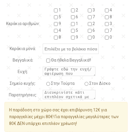
1
2
3
4
5
6
7
8
Κεράκια αριθμών:
9
1
2
3
4
5
6
7
8
9
0
0
Κεράκια μονά:
Βεγγαλικά:
Θα ήθελα Βεγγαλικά!!
Ευχή:
Σημείο ευχής:
Στην Τούρτα
Στον Δίσκο
Παρατηρήσεις:
Η παράδοση στο χώρο σας έχει επιβάρυνση 12€ για
παραγγελίες μέχρι 80€! Για παραγγελίες μεγαλύτερες των
80€ ΔΕΝ υπάρχει επιπλέον χρέωση!