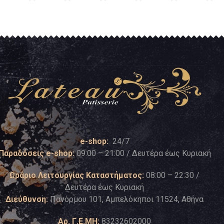
e-shop:
24/7
Παραδόσεις e-shop:
09:00 – 21:00 / Δευτέρα έως Κυριακή
Ωράριο Λειτουργίας Καταστήματος:
08:00 – 22:30 /
Δευτέρα έως Κυριακή
Διεύθυνση:
Πανόρμου 101, Αμπελόκηποι 11524, Αθήνα
Αρ. Γ.Ε.ΜΗ:
83232602000