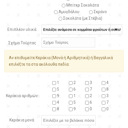
Μπίτερ Σοκολάτα
Αμυγδάλου
Σεράνο
Σοκολάτα (με Στέβια)
Επιπλέον υλικά:
Σχήμα Τούρτας
Αν επιθυμείτε Κεράκια (Μονά ή Αριθμητικά) ή Βεγγαλικά
επιλέξτε τα στα ακόλουθα πεδία:
1
2
3
4
5
6
7
8
Κεράκια αριθμών:
9
1
2
3
4
5
6
7
8
9
0
0
Κεράκια μονά: