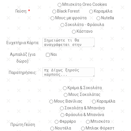
Μπισκότο Oreo Cookies
Γεύση:
*
Black Forest
Kαραμέλα
Μους με φρούτα
Nutella
Σοκολάτα - Φράουλα
Κάστανο
Ευχετήρια Κάρτα:
Αμπαλάζ (για
Ναι
δώρο):
Παρατηρήσεις:
Κρέμα & Σοκολάτα
Μους Σοκολάτας
Μους Βανίλιας
Καραμέλα
Σοκολάτα & Μπανάνα
Φράουλα & Μπανάνα
Φερρέρο
Μπισκότο
Πρώτη Γεύση
Νουτέλα
Μπλακ Φόρεστ