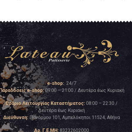
e-shop:
24/7
Παραδόσεις e-shop:
09:00 – 21:00 / Δευτέρα έως Κυριακή
Ωράριο Λειτουργίας Καταστήματος:
08:00 – 22:30 /
Δευτέρα έως Κυριακή
Διεύθυνση:
Πανόρμου 101, Αμπελόκηποι 11524, Αθήνα
Αρ. Γ.Ε.ΜΗ:
83232602000