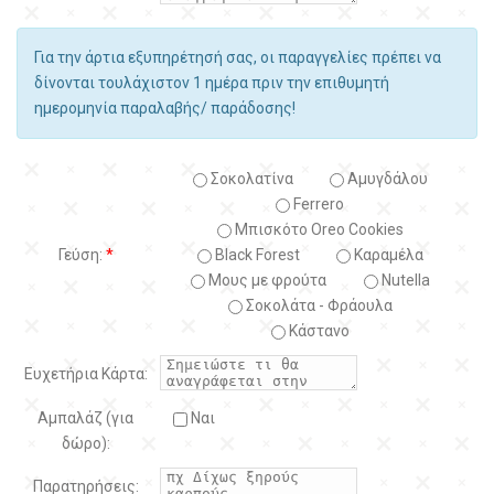
Για την άρτια εξυπηρέτησή σας, οι παραγγελίες πρέπει να
δίνονται τουλάχιστον 1 ημέρα πριν την επιθυμητή
ημερομηνία παραλαβής/ παράδοσης!
Σοκολατίνα
Αμυγδάλου
Ferrero
Μπισκότο Oreo Cookies
Γεύση:
*
Black Forest
Kαραμέλα
Μους με φρούτα
Nutella
Σοκολάτα - Φράουλα
Κάστανο
Ευχετήρια Κάρτα:
Αμπαλάζ (για
Ναι
δώρο):
Παρατηρήσεις: