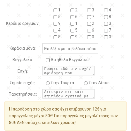
1
2
3
4
5
6
7
8
Κεράκια αριθμών:
9
1
2
3
4
5
6
7
8
9
0
0
Κεράκια μονά:
Βεγγαλικά:
Θα ήθελα Βεγγαλικά!!
Ευχή:
Σημείο ευχής:
Στην Τούρτα
Στον Δίσκο
Παρατηρήσεις:
Η παράδοση στο χώρο σας έχει επιβάρυνση 12€ για
παραγγελίες μέχρι 80€! Για παραγγελίες μεγαλύτερες των
80€ ΔΕΝ υπάρχει επιπλέον χρέωση!