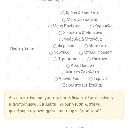
Κρέμα & Σοκολάτα
Μους Σοκολάτας
Μους Βανίλιας
Καραμέλα
Σοκολάτα & Μπανάνα
Φράουλα & Μπανάνα
Φερρέρο
Μπισκότο
Πρώτη Γεύση
Νουτέλα
Μπλακ Φόρεστ
Τιραμισού
Κάστανο
Λίλα Πάουσε
Μπίτερ Σοκολάτα
Αμυγδάλου
Σεράνο
Σοκολάτα (με Στέβια)
Δεν είστε σίγουροι για τη γεύση & θέλετε όλοι να μείνουν
ικανοποιημένοι; Επιλέξτε 1 ακόμη γεύση, ώστε να
φτιάξουμε την αγαπημένη σας τούρτα "μισή-μισή"...