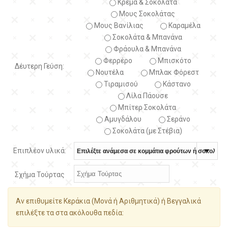
Κρέμα & Σοκολάτα
Μους Σοκολάτας
Μους Βανίλιας
Καραμέλα
Σοκολάτα & Μπανάνα
Φράουλα & Μπανάνα
Φερρέρο
Μπισκότο
Δέυτερη Γεύση:
Νουτέλα
Μπλακ Φόρεστ
Τιραμισού
Κάστανο
Λίλα Πάουσε
Μπίτερ Σοκολάτα
Αμυγδάλου
Σεράνο
Σοκολάτα (με Στέβια)
Επιπλέον υλικά:
Σχήμα Τούρτας
Αν επιθυμείτε Κεράκια (Μονά ή Αριθμητικά) ή Βεγγαλικά
επιλέξτε τα στα ακόλουθα πεδία: